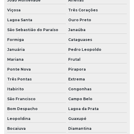
João Monlevade
Alfenas
Viçosa
Três Corações
Lagoa Santa
Ouro Preto
São Sebastião do Paraíso
Janaúba
Formiga
Cataguases
Januária
Pedro Leopoldo
Mariana
Frutal
Ponte Nova
Pirapora
Três Pontas
Extrema
Itabirito
Congonhas
São Francisco
Campo Belo
Bom Despacho
Lagoa da Prata
Leopoldina
Guaxupé
Bocaiuva
Diamantina