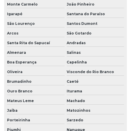
Monte Carmelo
João Pinheiro
Igarapé
Santana do Paraíso
São Lourenço
Santos Dumont
Arcos
São Gotardo
Santa Rita do Sapucaí
Andradas
Almenara
Salinas
Boa Esperança
Capelinha
Oliveira
Visconde do Rio Branco
Brumadinho
Caeté
Ouro Branco
Iturama
Mateus Leme
Machado
Jaíba
Matozinhos
Porteirinha
Sarzedo
Piumhi
Nanuque