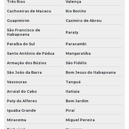
Três Rios
Valença
Cachoeiras de Macacu
Rio Bonito
Guapimirim
Casimiro de Abreu
São Francisco de
Paraty
Itabapoana
Paraíba do Sul
Paracambi
Santo Antônio de Pádua
Mangaratiba
Armação dos Búzios
São Fidélis
São João da Barra
Bom Jesus do Itabapoana
Vassouras
Tanguá
Arraial do Cabo
Itatiaia
Paty do Alferes
Bom Jardim
Iguaba Grande
Piraí
Miracema
Miguel Pereira