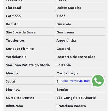
Florestal
Delfim Moreira
Formoso
Tiros
Reduto
Durandé
São José da Barra
Guiricema
Tiradentes
Angelândia
Senador Firmino
Guarani
Verdelândia
Desterro de Entre Rios
São João Batista do Glória
Serrania
Moema
Cordisburgo
Atendimento
via chat
Jacuí
Baldim
Munhoz
Bonfim
Curral de Dentro
São Gonçalo do Abaeté
Inimutaba
Francisco Badaró