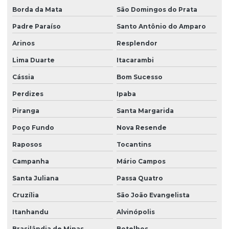
Borda da Mata
São Domingos do Prata
Padre Paraíso
Santo Antônio do Amparo
Arinos
Resplendor
Lima Duarte
Itacarambi
Cássia
Bom Sucesso
Perdizes
Ipaba
Piranga
Santa Margarida
Poço Fundo
Nova Resende
Raposos
Tocantins
Campanha
Mário Campos
Santa Juliana
Passa Quatro
Cruzília
São João Evangelista
Itanhandu
Alvinópolis
Brasilândia de Minas
Botelhos