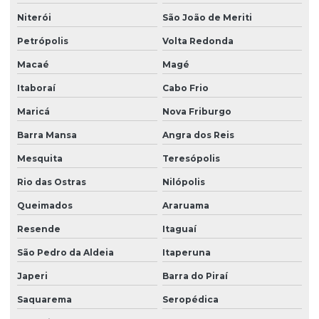
Niterói
São João de Meriti
Petrópolis
Volta Redonda
Macaé
Magé
Itaboraí
Cabo Frio
Maricá
Nova Friburgo
Barra Mansa
Angra dos Reis
Mesquita
Teresópolis
Rio das Ostras
Nilópolis
Queimados
Araruama
Resende
Itaguaí
São Pedro da Aldeia
Itaperuna
Japeri
Barra do Piraí
Saquarema
Seropédica