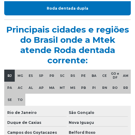
Roda dentada dupla
Principais cidades e regiões
do Brasil onde a Mtek
atende Roda dentada
corrente:
GO e
RJ
MG
ES
SP
PR
SC
RS
PE
BA
CE
AM
DF
PA
AC
AL
AP
MA
MT
MS
PB
PI
RN
RO
RR
SE
TO
Rio de Janeiro
São Gonçalo
Duque de Caxias
Nova Iguaçu
Campos dos Goytacazes
Belford Roxo