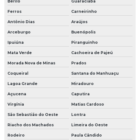
Berilo
Guaraciaba
Ferros
Carneirinho
Antônio Dias
Araújos
Arceburgo
Buenópolis
Ipuiúna
Piranguinho
Mata Verde
Cachoeira de Pajeú
Morada Nova de Minas
Prados
Coqueiral
Santana do Manhuaçu
Lagoa Grande
Miradouro
Açucena
Caputira
Virgínia
Matias Cardoso
São Sebastião do Oeste
Lontra
Riacho dos Machados
Limeira do Oeste
Rodeiro
Paula Cândido