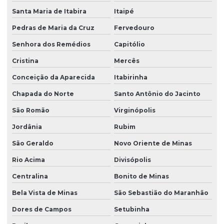
Santa Maria de Itabira
Itaipé
Pedras de Maria da Cruz
Fervedouro
Senhora dos Remédios
Capitólio
Cristina
Mercês
Conceição da Aparecida
Itabirinha
Chapada do Norte
Santo Antônio do Jacinto
São Romão
Virginópolis
Jordânia
Rubim
São Geraldo
Novo Oriente de Minas
Rio Acima
Divisópolis
Centralina
Bonito de Minas
Bela Vista de Minas
São Sebastião do Maranhão
Dores de Campos
Setubinha