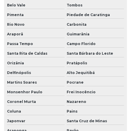
Belo Vale
Tombos
Pimenta
Piedade de Caratinga
Rio Novo
Carbonita
Araporã
Guimarânia
Passa Tempo
Campo Florido
Santa Rita de Caldas
Santa Bárbara do Leste
Orizânia
Pratápolis
Delfinópolis
Alto Jequitibá
Martins Soares
Pocrane
Monsenhor Paulo
Frei Inocêncio
Coronel Murta
Nazareno
Coluna
Pains
Japonvar
Santa Cruz de Minas
Araponga
Pavão