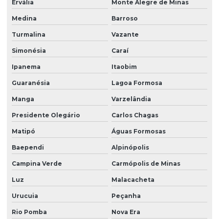
Ervália
Monte Alegre de Minas
Medina
Barroso
Turmalina
Vazante
Simonésia
Caraí
Ipanema
Itaobim
Guaranésia
Lagoa Formosa
Manga
Varzelândia
Presidente Olegário
Carlos Chagas
Matipó
Águas Formosas
Baependi
Alpinópolis
Campina Verde
Carmópolis de Minas
Luz
Malacacheta
Urucuia
Peçanha
Rio Pomba
Nova Era