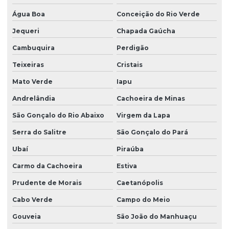
Água Boa
Conceição do Rio Verde
Jequeri
Chapada Gaúcha
Cambuquira
Perdigão
Teixeiras
Cristais
Mato Verde
Iapu
Andrelândia
Cachoeira de Minas
São Gonçalo do Rio Abaixo
Virgem da Lapa
Serra do Salitre
São Gonçalo do Pará
Ubaí
Piraúba
Carmo da Cachoeira
Estiva
Prudente de Morais
Caetanópolis
Cabo Verde
Campo do Meio
Gouveia
São João do Manhuaçu