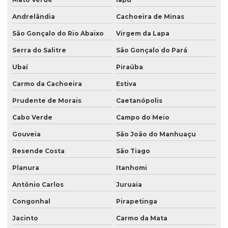
Andrelândia
Cachoeira de Minas
São Gonçalo do Rio Abaixo
Virgem da Lapa
Serra do Salitre
São Gonçalo do Pará
Ubaí
Piraúba
Carmo da Cachoeira
Estiva
Prudente de Morais
Caetanópolis
Cabo Verde
Campo do Meio
Gouveia
São João do Manhuaçu
Resende Costa
São Tiago
Planura
Itanhomi
Antônio Carlos
Juruaia
Congonhal
Pirapetinga
Jacinto
Carmo da Mata