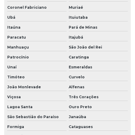
Coronel Fabriciano
Muriaé
Ubá
Ituiutaba
Itaúna
Pará de Minas
Paracatu
Itajubá
Manhuaçu
São João del Rei
Patrocínio
Caratinga
Unaí
Esmeraldas
Timóteo
Curvelo
João Monlevade
Alfenas
Viçosa
Três Corações
Lagoa Santa
Ouro Preto
São Sebastião do Paraíso
Janaúba
Formiga
Cataguases