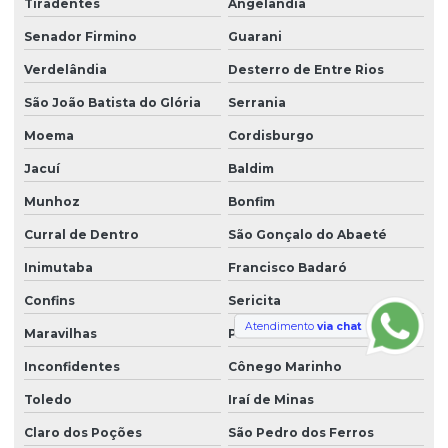
Tiradentes
Angelândia
Senador Firmino
Guarani
Verdelândia
Desterro de Entre Rios
São João Batista do Glória
Serrania
Moema
Cordisburgo
Jacuí
Baldim
Munhoz
Bonfim
Curral de Dentro
São Gonçalo do Abaeté
Inimutaba
Francisco Badaró
Confins
Sericita
Atendimento
via chat
Maravilhas
Pedra Bonita
Inconfidentes
Cônego Marinho
Toledo
Iraí de Minas
Claro dos Poções
São Pedro dos Ferros