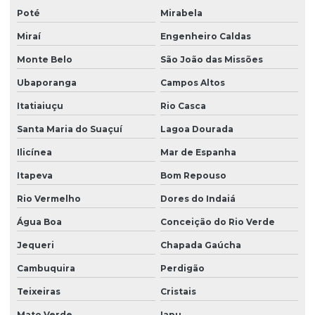
Poté
Mirabela
Miraí
Engenheiro Caldas
Monte Belo
São João das Missões
Ubaporanga
Campos Altos
Itatiaiuçu
Rio Casca
Santa Maria do Suaçuí
Lagoa Dourada
Ilicínea
Mar de Espanha
Itapeva
Bom Repouso
Rio Vermelho
Dores do Indaiá
Água Boa
Conceição do Rio Verde
Jequeri
Chapada Gaúcha
Cambuquira
Perdigão
Teixeiras
Cristais
Mato Verde
Iapu