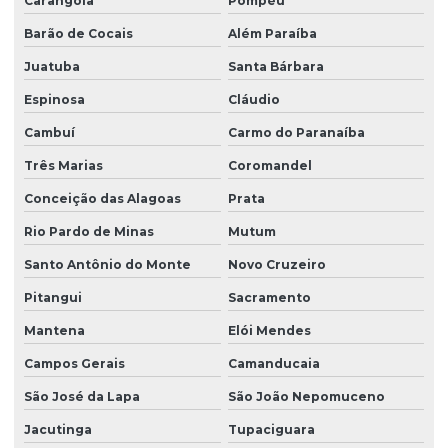
Carangola
Pompéu
Barão de Cocais
Além Paraíba
Juatuba
Santa Bárbara
Espinosa
Cláudio
Cambuí
Carmo do Paranaíba
Três Marias
Coromandel
Conceição das Alagoas
Prata
Rio Pardo de Minas
Mutum
Santo Antônio do Monte
Novo Cruzeiro
Pitangui
Sacramento
Mantena
Elói Mendes
Campos Gerais
Camanducaia
São José da Lapa
São João Nepomuceno
Jacutinga
Tupaciguara