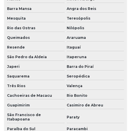
Barra Mansa
Angra dos Reis
Mesquita
Teresópolis
Rio das Ostras
Nilópolis
Queimados
Araruama
Resende
Itaguaí
São Pedro da Aldeia
Itaperuna
Japeri
Barra do Piraí
Saquarema
Seropédica
Três Rios
Valença
Cachoeiras de Macacu
Rio Bonito
Guapimirim
Casimiro de Abreu
São Francisco de
Paraty
Itabapoana
Paraíba do Sul
Paracambi