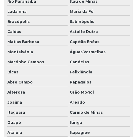
Rio Paranaíba
Itaú de Minas
Ladainha
Maria da Fé
Brazópolis
Sabinópolis
Caldas
Astolfo Dutra
Matias Barbosa
Capitão Enéas
Montalvânia
Águas Vermelhas
Martinho Campos
Candeias
Bicas
Felixlândia
Abre Campo
Papagaios
Alterosa
Grão Mogol
Joaíma
Areado
Itaguara
Carmo de Minas
Guapé
Itinga
Ataléia
Itapagipe