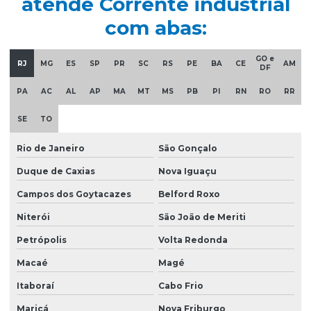
atende Corrente industrial
com abas:
GO e
RJ
MG
ES
SP
PR
SC
RS
PE
BA
CE
AM
DF
PA
AC
AL
AP
MA
MT
MS
PB
PI
RN
RO
RR
SE
TO
Rio de Janeiro
São Gonçalo
Duque de Caxias
Nova Iguaçu
Campos dos Goytacazes
Belford Roxo
Niterói
São João de Meriti
Petrópolis
Volta Redonda
Macaé
Magé
Itaboraí
Cabo Frio
Maricá
Nova Friburgo