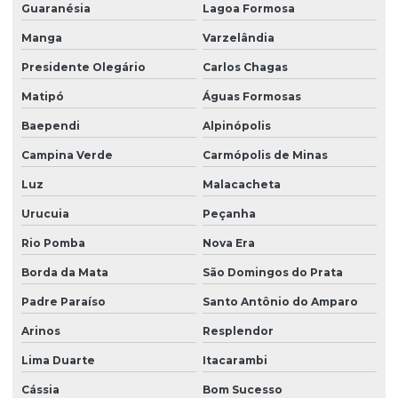
Guaranésia
Lagoa Formosa
Manga
Varzelândia
Presidente Olegário
Carlos Chagas
Matipó
Águas Formosas
Baependi
Alpinópolis
Campina Verde
Carmópolis de Minas
Luz
Malacacheta
Urucuia
Peçanha
Rio Pomba
Nova Era
Borda da Mata
São Domingos do Prata
Padre Paraíso
Santo Antônio do Amparo
Arinos
Resplendor
Lima Duarte
Itacarambi
Cássia
Bom Sucesso