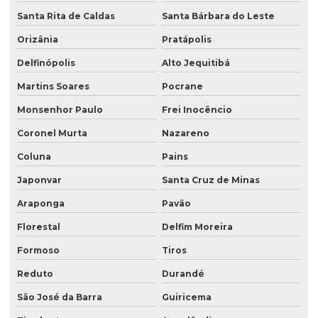
Santa Rita de Caldas
Santa Bárbara do Leste
Orizânia
Pratápolis
Delfinópolis
Alto Jequitibá
Martins Soares
Pocrane
Monsenhor Paulo
Frei Inocêncio
Coronel Murta
Nazareno
Coluna
Pains
Japonvar
Santa Cruz de Minas
Araponga
Pavão
Florestal
Delfim Moreira
Formoso
Tiros
Reduto
Durandé
São José da Barra
Guiricema