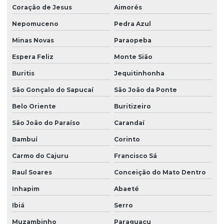
Coração de Jesus
Aimorés
Nepomuceno
Pedra Azul
Minas Novas
Paraopeba
Espera Feliz
Monte Sião
Buritis
Jequitinhonha
São Gonçalo do Sapucaí
São João da Ponte
Belo Oriente
Buritizeiro
São João do Paraíso
Carandaí
Bambuí
Corinto
Carmo do Cajuru
Francisco Sá
Raul Soares
Conceição do Mato Dentro
Inhapim
Abaeté
Ibiá
Serro
Muzambinho
Paraguaçu