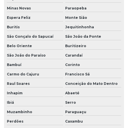
Minas Novas
Paraopeba
Espera Feliz
Monte Sião
Buritis
Jequitinhonha
São Gonçalo do Sapucaí
São João da Ponte
Belo Oriente
Buritizeiro
São João do Paraíso
Carandaí
Bambuí
Corinto
Carmo do Cajuru
Francisco Sá
Raul Soares
Conceição do Mato Dentro
Inhapim
Abaeté
Ibiá
Serro
Muzambinho
Paraguaçu
Perdões
Caxambu