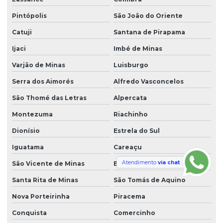
Pintópolis
São João do Oriente
Catuji
Santana de Pirapama
Ijaci
Imbé de Minas
Varjão de Minas
Luisburgo
Serra dos Aimorés
Alfredo Vasconcelos
São Thomé das Letras
Alpercata
Montezuma
Riachinho
Dionísio
Estrela do Sul
Iguatama
Careaçu
Atendimento
via chat
São Vicente de Minas
Bom Jardim de Minas
Santa Rita de Minas
São Tomás de Aquino
Nova Porteirinha
Piracema
Conquista
Comercinho