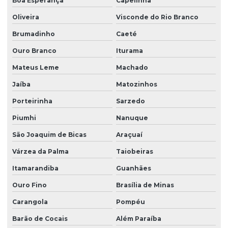
Boa Esperança
Capelinha
Oliveira
Visconde do Rio Branco
Brumadinho
Caeté
Ouro Branco
Iturama
Mateus Leme
Machado
Jaíba
Matozinhos
Porteirinha
Sarzedo
Piumhi
Nanuque
São Joaquim de Bicas
Araçuaí
Várzea da Palma
Taiobeiras
Itamarandiba
Guanhães
Ouro Fino
Brasília de Minas
Carangola
Pompéu
Barão de Cocais
Além Paraíba