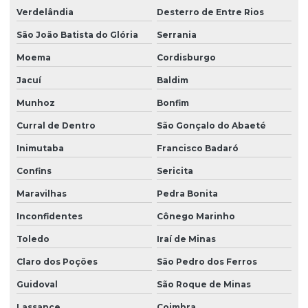
Verdelândia
Desterro de Entre Rios
São João Batista do Glória
Serrania
Moema
Cordisburgo
Jacuí
Baldim
Munhoz
Bonfim
Curral de Dentro
São Gonçalo do Abaeté
Inimutaba
Francisco Badaró
Confins
Sericita
Maravilhas
Pedra Bonita
Inconfidentes
Cônego Marinho
Toledo
Iraí de Minas
Claro dos Poções
São Pedro dos Ferros
Guidoval
São Roque de Minas
Lassance
Coimbra