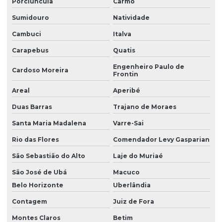
Porciúncula
Carmo
Sumidouro
Natividade
Cambuci
Italva
Carapebus
Quatis
Engenheiro Paulo de
Cardoso Moreira
Frontin
Areal
Aperibé
Duas Barras
Trajano de Moraes
Santa Maria Madalena
Varre-Sai
Rio das Flores
Comendador Levy Gasparian
São Sebastião do Alto
Laje do Muriaé
São José de Ubá
Macuco
Belo Horizonte
Uberlândia
Contagem
Juiz de Fora
Montes Claros
Betim