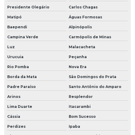
Presidente Olegário
Carlos Chagas
Matipó
Águas Formosas
Baependi
Alpinópolis
Campina Verde
Carmópolis de Minas
Luz
Malacacheta
Urucuia
Peçanha
Rio Pomba
Nova Era
Borda da Mata
São Domingos do Prata
Padre Paraíso
Santo Antônio do Amparo
Arinos
Resplendor
Lima Duarte
Itacarambi
Cássia
Bom Sucesso
Perdizes
Ipaba