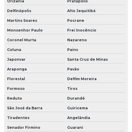
Orizânia
Pratápolis
Delfinópolis
Alto Jequitibá
Martins Soares
Pocrane
Monsenhor Paulo
Frei Inocêncio
Coronel Murta
Nazareno
Coluna
Pains
Japonvar
Santa Cruz de Minas
Araponga
Pavão
Florestal
Delfim Moreira
Formoso
Tiros
Reduto
Durandé
São José da Barra
Guiricema
Tiradentes
Angelândia
Senador Firmino
Guarani