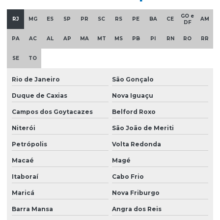
GO e
RJ
MG
ES
SP
PR
SC
RS
PE
BA
CE
AM
DF
PA
AC
AL
AP
MA
MT
MS
PB
PI
RN
RO
RR
SE
TO
Rio de Janeiro
São Gonçalo
Duque de Caxias
Nova Iguaçu
Campos dos Goytacazes
Belford Roxo
Niterói
São João de Meriti
Petrópolis
Volta Redonda
Macaé
Magé
Itaboraí
Cabo Frio
Maricá
Nova Friburgo
Barra Mansa
Angra dos Reis