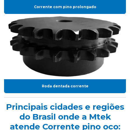
Corrente com pino prolongado
Roda dentada corrente
Principais cidades e regiões
do Brasil onde a Mtek
atende Corrente pino oco: