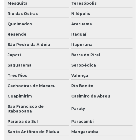
Mesquita
Teresópolis
Rio das Ostras
Nilópolis
Queimados
Araruama
Resende
Itaguaí
São Pedro da Aldeia
Itaperuna
Japeri
Barra do Piraí
Saquarema
Seropédica
Três Rios
Valença
Cachoeiras de Macacu
Rio Bonito
Guapimirim
Casimiro de Abreu
São Francisco de
Paraty
Itabapoana
Paraíba do Sul
Paracambi
Santo Antônio de Pádua
Mangaratiba