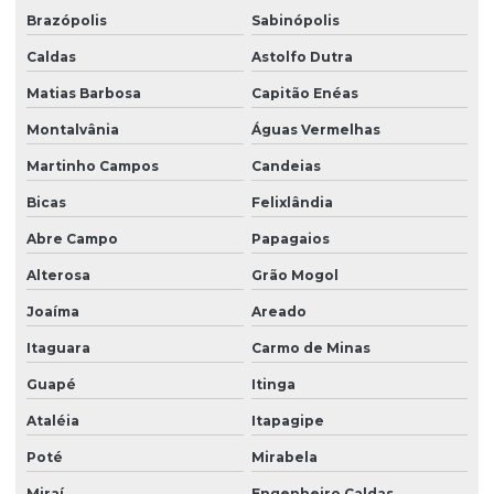
Brazópolis
Sabinópolis
Caldas
Astolfo Dutra
Matias Barbosa
Capitão Enéas
Montalvânia
Águas Vermelhas
Martinho Campos
Candeias
Bicas
Felixlândia
Abre Campo
Papagaios
Alterosa
Grão Mogol
Joaíma
Areado
Itaguara
Carmo de Minas
Guapé
Itinga
Ataléia
Itapagipe
Poté
Mirabela
Miraí
Engenheiro Caldas