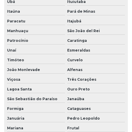
Ubá
Ituiutaba
Itaúna
Pará de Minas
Paracatu
Itajubá
Manhuaçu
São João del Rei
Patrocínio
Caratinga
Unaí
Esmeraldas
Timóteo
Curvelo
João Monlevade
Alfenas
Viçosa
Três Corações
Lagoa Santa
Ouro Preto
São Sebastião do Paraíso
Janaúba
Formiga
Cataguases
Januária
Pedro Leopoldo
Mariana
Frutal