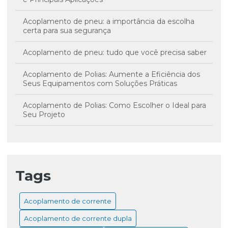
Acoplamento de pneu: a importância da escolha
certa para sua segurança
Acoplamento de pneu: tudo que você precisa saber
Acoplamento de Polias: Aumente a Eficiência dos
Seus Equipamentos com Soluções Práticas
Acoplamento de Polias: Como Escolher o Ideal para
Seu Projeto
Acoplamento Mecânico: O que é e como funciona?
Acoplamento Mecânico: O Que Você Precisa Saber
Tags
Acoplamentos de Borracha: Benefícios, Aplicações e
Guia Completo
Acoplamento de corrente
Capa de Acoplamento: Guia Completo para Escolha e
Acoplamento de corrente dupla
Aplicações