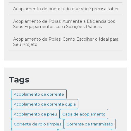
Acoplamento de pneu: tudo que você precisa saber
Acoplamento de Polias: Aumente a Eficiência dos
Seus Equipamentos com Soluções Práticas
Acoplamento de Polias: Como Escolher o Ideal para
Seu Projeto
Acoplamento Mecânico: O que é e como funciona?
Acoplamento Mecânico: O Que Você Precisa Saber
Tags
Acoplamentos de Borracha: Benefícios, Aplicações e
Guia Completo
Acoplamento de corrente
Capa de Acoplamento: Guia Completo para Escolha e
Acoplamento de corrente dupla
Aplicações
Acoplamento de pneu
Capa de acoplamento
Capa para Acoplamento: Como Escolher e Suas
Vantagens
Corrente de rolo simples
Corrente de transmissão