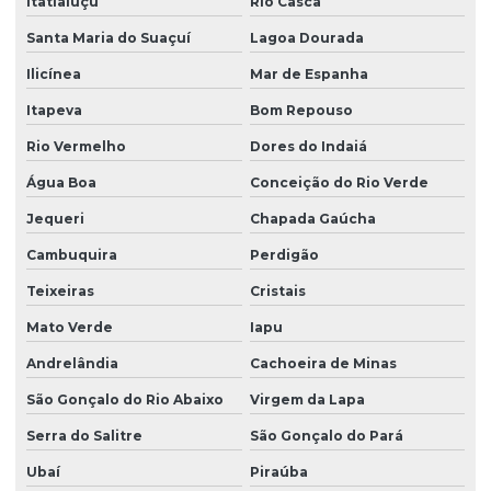
Itatiaiuçu
Rio Casca
Santa Maria do Suaçuí
Lagoa Dourada
Ilicínea
Mar de Espanha
Itapeva
Bom Repouso
Rio Vermelho
Dores do Indaiá
Água Boa
Conceição do Rio Verde
Jequeri
Chapada Gaúcha
Cambuquira
Perdigão
Teixeiras
Cristais
Mato Verde
Iapu
Andrelândia
Cachoeira de Minas
São Gonçalo do Rio Abaixo
Virgem da Lapa
Serra do Salitre
São Gonçalo do Pará
Ubaí
Piraúba