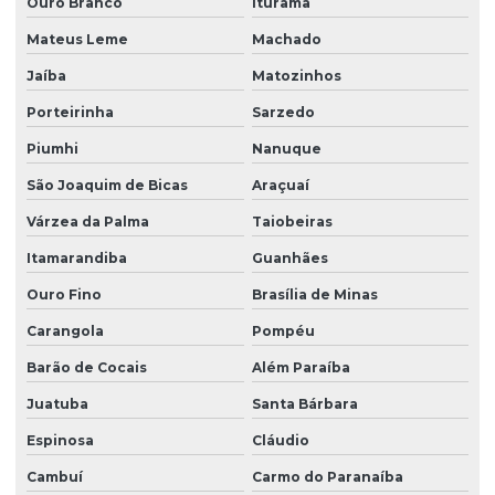
Ouro Branco
Iturama
Mateus Leme
Machado
Jaíba
Matozinhos
Porteirinha
Sarzedo
Piumhi
Nanuque
São Joaquim de Bicas
Araçuaí
Várzea da Palma
Taiobeiras
Itamarandiba
Guanhães
Ouro Fino
Brasília de Minas
Carangola
Pompéu
Barão de Cocais
Além Paraíba
Juatuba
Santa Bárbara
Espinosa
Cláudio
Cambuí
Carmo do Paranaíba