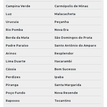
Campina Verde
Carmópolis de Minas
Luz
Malacacheta
Urucuia
Peçanha
Rio Pomba
Nova Era
Borda da Mata
São Domingos do Prata
Padre Paraíso
Santo Antônio do Amparo
Arinos
Resplendor
Lima Duarte
Itacarambi
Cássia
Bom Sucesso
Perdizes
Ipaba
Piranga
Santa Margarida
Poço Fundo
Nova Resende
Raposos
Tocantins