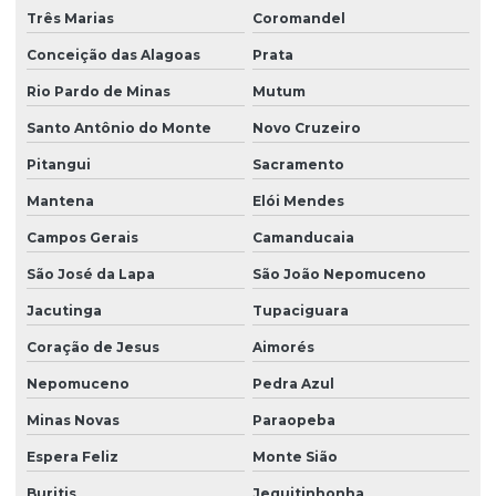
Três Marias
Coromandel
Conceição das Alagoas
Prata
Rio Pardo de Minas
Mutum
Santo Antônio do Monte
Novo Cruzeiro
Pitangui
Sacramento
Mantena
Elói Mendes
Campos Gerais
Camanducaia
São José da Lapa
São João Nepomuceno
Jacutinga
Tupaciguara
Coração de Jesus
Aimorés
Nepomuceno
Pedra Azul
Minas Novas
Paraopeba
Espera Feliz
Monte Sião
Buritis
Jequitinhonha