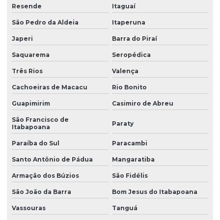
Resende
Itaguaí
São Pedro da Aldeia
Itaperuna
Japeri
Barra do Piraí
Saquarema
Seropédica
Três Rios
Valença
Cachoeiras de Macacu
Rio Bonito
Guapimirim
Casimiro de Abreu
São Francisco de
Paraty
Itabapoana
Paraíba do Sul
Paracambi
Santo Antônio de Pádua
Mangaratiba
Armação dos Búzios
São Fidélis
São João da Barra
Bom Jesus do Itabapoana
Vassouras
Tanguá