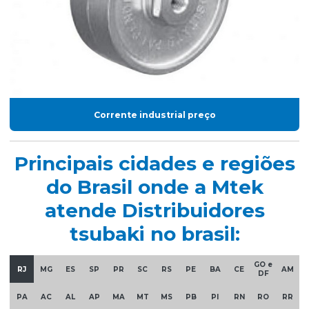
Corrente industrial preço
Principais cidades e regiões
do Brasil onde a Mtek
atende Distribuidores
tsubaki no brasil:
GO e
RJ
MG
ES
SP
PR
SC
RS
PE
BA
CE
AM
DF
PA
AC
AL
AP
MA
MT
MS
PB
PI
RN
RO
RR