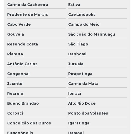
Carmo da Cachoeira
Estiva
Prudente de Morais
Caetanópolis
Cabo Verde
Campo do Meio
Gouveia
São João do Manhuaçu
Resende Costa
São Tiago
Planura
Itanhomi
Antônio Carlos
Juruaia
Congonhal
Pirapetinga
Jacinto
Carmo da Mata
Recreio
Ibiraci
Bueno Brandão
Alto Rio Doce
Coroaci
Ponto dos Volantes
Conceição dos Ouros
Igaratinga
Eugenópolis
Itamogi