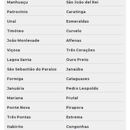
Manhuaçu
São João del Rei
Patrocínio
Caratinga
Unaí
Esmeraldas
Timóteo
Curvelo
João Monlevade
Alfenas
Viçosa
Três Corações
Lagoa Santa
Ouro Preto
São Sebastião do Paraíso
Janaúba
Formiga
Cataguases
Januária
Pedro Leopoldo
Mariana
Frutal
Ponte Nova
Pirapora
Três Pontas
Extrema
Itabirito
Congonhas