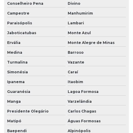
Conselheiro Pena
Divino
Campestre
Manhumirim
Paraisópolis
Lambari
Jaboticatubas
Monte Azul
Ervália
Monte Alegre de Minas
Medina
Barroso
Turmalina
Vazante
Simonésia
Caraí
Ipanema
Itaobim
Guaranésia
Lagoa Formosa
Manga
Varzelândia
Presidente Olegário
Carlos Chagas
Matipó
Águas Formosas
Baependi
Alpinópolis