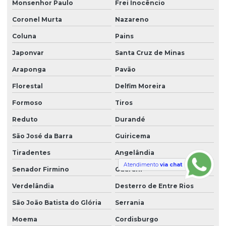
Monsenhor Paulo
Frei Inocêncio
Coronel Murta
Nazareno
Coluna
Pains
Japonvar
Santa Cruz de Minas
Araponga
Pavão
Florestal
Delfim Moreira
Formoso
Tiros
Reduto
Durandé
São José da Barra
Guiricema
Tiradentes
Angelândia
Atendimento
via chat
Senador Firmino
Guarani
Verdelândia
Desterro de Entre Rios
São João Batista do Glória
Serrania
Moema
Cordisburgo