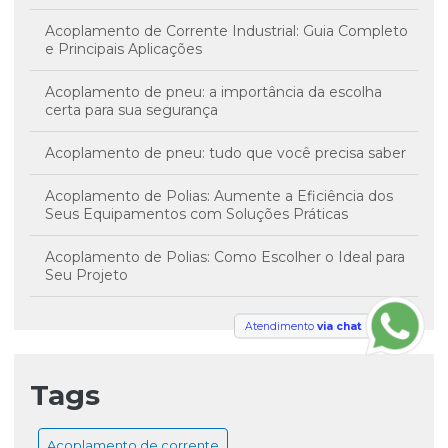
Acoplamento de Corrente Industrial: Guia Completo
e Principais Aplicações
Acoplamento de pneu: a importância da escolha
certa para sua segurança
Acoplamento de pneu: tudo que você precisa saber
Acoplamento de Polias: Aumente a Eficiência dos
Seus Equipamentos com Soluções Práticas
Acoplamento de Polias: Como Escolher o Ideal para
Seu Projeto
Acoplamento Mecânico: O que é e como funciona?
Atendimento
via chat
Acoplamento Mecânico: O Que Você Precisa Saber
Tags
Acoplamentos de Borracha: Benefícios, Aplicações e
Guia Completo
Acoplamento de corrente