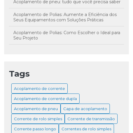
Acoplamento de pneu: tudo que você precisa saber
Acoplamento de Polias: Aumente a Eficiência dos
Seus Equipamentos com Soluções Práticas
Acoplamento de Polias: Como Escolher o Ideal para
Seu Projeto
Acoplamento Mecânico: O que é e como funciona?
Acoplamento Mecânico: O Que Você Precisa Saber
Tags
Acoplamentos de Borracha: Benefícios, Aplicações e
Guia Completo
Acoplamento de corrente
Capa de Acoplamento: Guia Completo para Escolha e
Acoplamento de corrente dupla
Aplicações
Acoplamento de pneu
Capa de acoplamento
Capa para Acoplamento: Como Escolher e Suas
Vantagens
Corrente de rolo simples
Corrente de transmissão
Corrente passo longo
Correntes de rolo simples
Como escolher o acoplamento borracha ideal para