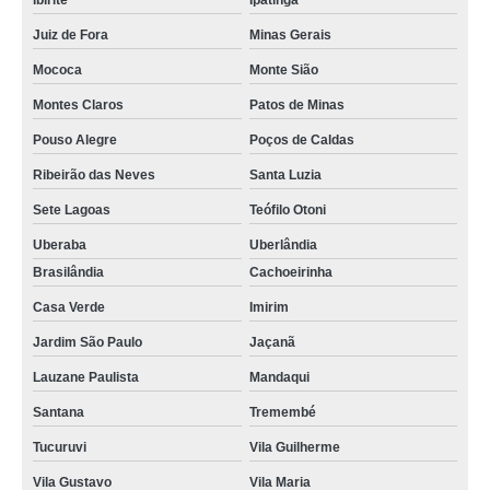
Ibirité
Ipatinga
Juiz de Fora
Minas Gerais
Mococa
Monte Sião
Montes Claros
Patos de Minas
Pouso Alegre
Poços de Caldas
Ribeirão das Neves
Santa Luzia
Sete Lagoas
Teófilo Otoni
Uberaba
Uberlândia
Brasilândia
Cachoeirinha
Casa Verde
Imirim
Jardim São Paulo
Jaçanã
Lauzane Paulista
Mandaqui
Santana
Tremembé
Tucuruvi
Vila Guilherme
Vila Gustavo
Vila Maria