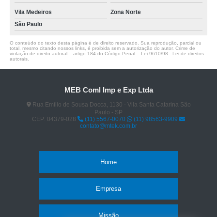
Vila Medeiros
Zona Norte
São Paulo
O conteúdo do texto desta página é de direito reservado. Sua reprodução, parcial ou
total, mesmo citando nossos links, é proibida sem a autorização do autor. Crime de
violação de direito autoral – artigo 184 do Código Penal –
Lei 9610/98 - Lei de direitos
autorais
.
MEB Coml Imp e Exp Ltda
Rua Emílio de Sousa Docca, 1130 - Vila Santa Catarina São
Paulo - SP
CEP: 04379-028
(11) 5567-0070
(11) 98563-9909
contato@mtek.com.br
Home
Empresa
Missão