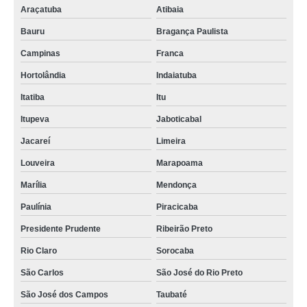
Araçatuba
Atibaia
Bauru
Bragança Paulista
Campinas
Franca
Hortolândia
Indaiatuba
Itatiba
Itu
Itupeva
Jaboticabal
Jacareí
Limeira
Louveira
Marapoama
Marília
Mendonça
Paulínia
Piracicaba
Presidente Prudente
Ribeirão Preto
Rio Claro
Sorocaba
São Carlos
São José do Rio Preto
São José dos Campos
Taubaté