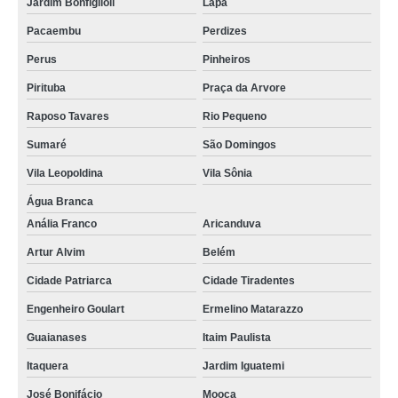
Jardim Bonfiglioli
Lapa
Pacaembu
Perdizes
Perus
Pinheiros
Pirituba
Praça da Arvore
Raposo Tavares
Rio Pequeno
Sumaré
São Domingos
Vila Leopoldina
Vila Sônia
Água Branca
Anália Franco
Aricanduva
Artur Alvim
Belém
Cidade Patriarca
Cidade Tiradentes
Engenheiro Goulart
Ermelino Matarazzo
Guaianases
Itaim Paulista
Itaquera
Jardim Iguatemi
José Bonifácio
Mooca