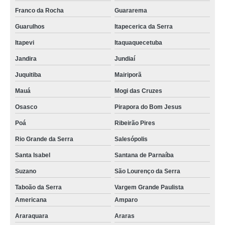
Franco da Rocha
Guararema
Guarulhos
Itapecerica da Serra
Itapevi
Itaquaquecetuba
Jandira
Jundiaí
Juquitiba
Mairiporã
Mauá
Mogi das Cruzes
Osasco
Pirapora do Bom Jesus
Poá
Ribeirão Pires
Rio Grande da Serra
Salesópolis
Santa Isabel
Santana de Parnaíba
Suzano
São Lourenço da Serra
Taboão da Serra
Vargem Grande Paulista
Americana
Amparo
Araraquara
Araras