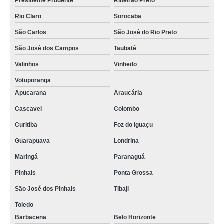
Presidente Prudente
Ribeirão Preto
Rio Claro
Sorocaba
São Carlos
São José do Rio Preto
São José dos Campos
Taubaté
Valinhos
Vinhedo
Votuporanga
Apucarana
Araucária
Cascavel
Colombo
Curitiba
Foz do Iguaçu
Guarapuava
Londrina
Maringá
Paranaguá
Pinhais
Ponta Grossa
São José dos Pinhais
Tibaji
Toledo
Barbacena
Belo Horizonte