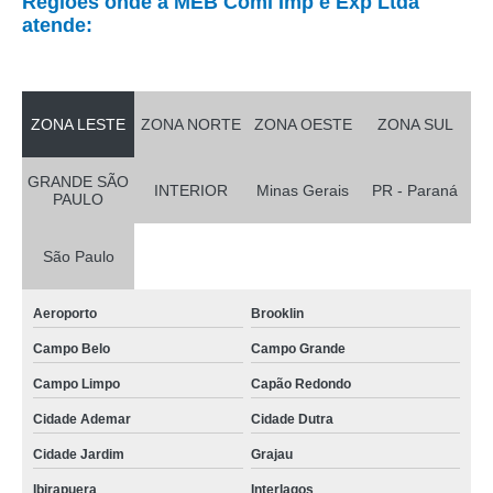
Regiões onde a MEB Coml Imp e Exp Ltda
Transportadores
atende:
ZONA LESTE
ZONA NORTE
ZONA OESTE
ZONA SUL
GRANDE SÃO
INTERIOR
Minas Gerais
PR - Paraná
PAULO
São Paulo
Aeroporto
Brooklin
Campo Belo
Campo Grande
Campo Limpo
Capão Redondo
Cidade Ademar
Cidade Dutra
Cidade Jardim
Grajau
Ibirapuera
Interlagos