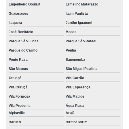
Engenheiro Goulart
Ermelino Matarazzo
Guaianases
Itaim Paulista
Itaquera
Jardim Iguatemi
José Bonifácio
Mooca
Parque São Lucas
Parque São Rafael
Parque do Carmo
Penha
Ponte Rasa
Sapopemba
São Mateus
São Miguel Paulista
Tatuapé
Vila Carrão
Vila Curuçá
Vila Esperança
Vila Formosa
Vila Matilde
Vila Prudente
Água Rasa
Alphaville
Arujá
Barueri
Biritiba Mirim