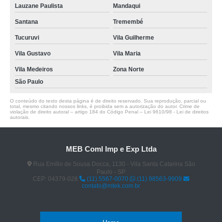
Lauzane Paulista
Mandaqui
Santana
Tremembé
Tucuruvi
Vila Guilherme
Vila Gustavo
Vila Maria
Vila Medeiros
Zona Norte
São Paulo
O conteúdo do texto desta página é de direito reservado. Sua reprodução, parcial ou
total, mesmo citando nossos links, é proibida sem a autorização do autor. Crime de
violação de direito autoral – artigo 184 do Código Penal –
Lei 9610/98 - Lei de direitos
autorais
.
MEB Coml Imp e Exp Ltda
Rua Emílio de Sousa Docca, 1130 - Vila Santa Catarina São
Paulo - SP
CEP: 04379-028
(11) 5567-0070
(11) 98563-9909
contato@mtek.com.br