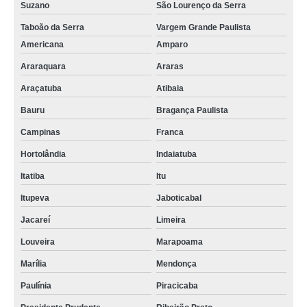
Suzano
São Lourenço da Serra
Taboão da Serra
Vargem Grande Paulista
Americana
Amparo
Araraquara
Araras
Araçatuba
Atibaia
Bauru
Bragança Paulista
Campinas
Franca
Hortolândia
Indaiatuba
Itatiba
Itu
Itupeva
Jaboticabal
Jacareí
Limeira
Louveira
Marapoama
Marília
Mendonça
Paulínia
Piracicaba