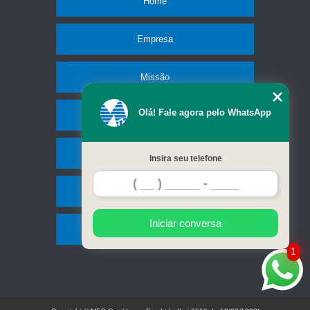
Home
Empresa
Missão
Olá! Fale agora pelo WhatsApp
Produtos
Serviços
Insira seu telefone
Contato
Iniciar conversa
Mapa do site
1