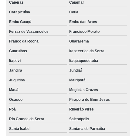
Caieiras
Cajamar
Carapicuíba
Cotia
Embu Guaçú
Embu das Artes
Ferraz de Vasconcelos
Francisco Morato
Franco da Rocha
Guararema
Guarulhos
Itapecerica da Serra
Itapevi
Itaquaquecetuba
Jandira
Jundiaí
Juquitiba
Mairiporã
Mauá
Mogi das Cruzes
Osasco
Pirapora do Bom Jesus
Poá
Ribeirão Pires
Rio Grande da Serra
Salesópolis
Santa Isabel
Santana de Parnaíba