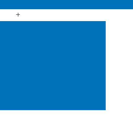
(11) 5567-0070
(11) 98563-9909
rentes
Puxadores de Corrente
es de Corrente Aplicável
eixe Simples
Rebitador Corrente Motosserra
e
Rebitador de Corrente de Bancada
 de Corrente de Motosserra
tosserra
Régua para Medir Elos de Corrente
arador para Corrente
Acoplamento Borracha
rente
Acoplamento de Corrente
e Blue Flex
Acoplamento de Pneu
Acoplamento Estrela
Acoplamento Flexível
ânico
Acoplamento Quadra Flex