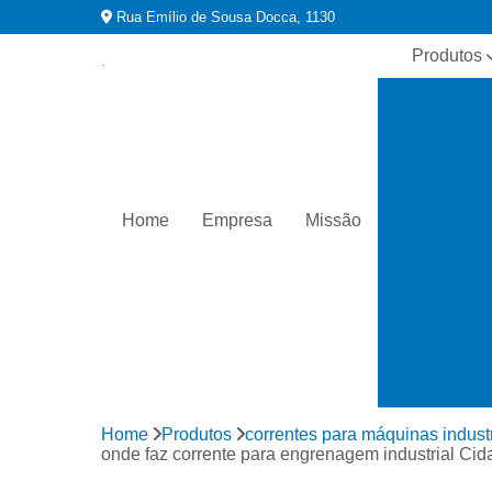
Rua Emílio de Sousa Docca, 1130
Produtos
Acessórios 
correntes
Acoplament
Correntes 
rolo
Home
Empresa
Missão
Corrente
industriai
Correntes p
máquina
industriai
Corrente
transportado
Home
Produtos
correntes para máquinas industr
Distribuidor
onde faz corrente para engrenagem industrial Cid
correntes