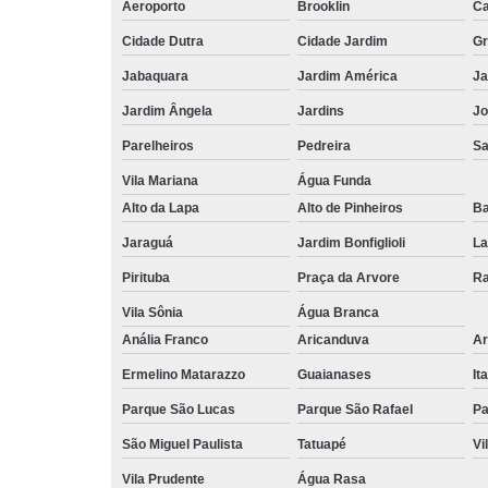
Aeroporto
Brooklin
Ca
Cidade Dutra
Cidade Jardim
Gr
Jabaquara
Jardim América
Ja
Jardim Ângela
Jardins
Jo
Parelheiros
Pedreira
S
Vila Mariana
Água Funda
Alto da Lapa
Alto de Pinheiros
Ba
Jaraguá
Jardim Bonfiglioli
La
Pirituba
Praça da Arvore
Ra
Vila Sônia
Água Branca
Anália Franco
Aricanduva
Ar
Ermelino Matarazzo
Guaianases
It
Parque São Lucas
Parque São Rafael
Pa
São Miguel Paulista
Tatuapé
Vi
Vila Prudente
Água Rasa