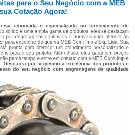
eitas para o Seu Negócio com a MEB
Distribuido
 sua Cotação Agora!
Distribuidor de Cor
sa renomada e especializada no fornecimento de
Distribuidor de Corrente de Ro
co sólido e uma ampla gama de produtos, eles se destacam
o por engrenagens confiáveis e duráveis para atender às
Distribuidor d
hor para encontrar do que na MEB Coml Imp e Exp Ltda. Sua
está pronta para oferecer um atendimento personalizado e
Distribuid
ens para o seu projeto. Além disso, eles garantem preços
o, não perca tempo e entre em contato com a MEB Coml Imp e
Distribuidor d
o.
Descubra por si mesmo a excelência dos produtos e
ucesso do seu negócio com engrenagens de qualidade
Distribuidor d
Distribu
Distribuidor
Distribuidor de En
Distribuidor de Engr
Distribuidor 
Distribuido