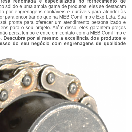
sa renomada e especializada no fornecimento de
 de
Corrente e Eng
co sólido e uma ampla gama de produtos, eles se destacam
o por engrenagens confiáveis e duráveis para atender às
Corrente Engrenagem Industri
nte
hor para encontrar do que na MEB Coml Imp e Exp Ltda. Sua
or
está pronta para oferecer um atendimento personalizado e
Corrente para Engrenagem I
ens para o seu projeto. Além disso, eles garantem preços
Correntes de 
o, não perca tempo e entre em contato com a MEB Coml Imp e
o.
Descubra por si mesmo a excelência dos produtos e
Correntes e Engr
ucesso do seu negócio com engrenagens de qualidade
Fabricante de 
Fabricante de Engr
Fábrica de Co
Fornecedor de 
Fornecedor de Co
Corrente 
Corrente p
Corrente p