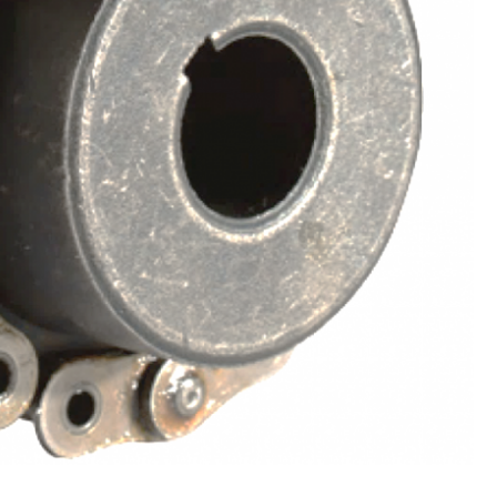
Corrente para Transportad
Corrente
Corrente Trans
Corrente Transportadora Indust
Correntes Trans
Correntes Transportadoras Es
Distribuidor de Corre
Distribui
Distribuidor de 
Distribuid
Distribuidor 
Distribuidor
Distribuidor
Distribuidor 