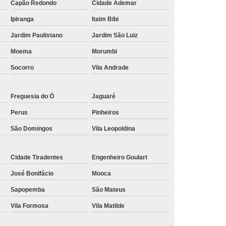
Capão Redondo
Cidade Ademar
entes de Rolo Simples Dupla e Tripla
Ipiranga
Itaim Bibi
r de Corrente de Rolo Asa
Jardim Paulistano
Jardim São Luiz
 de Corrente de Rolo Asa 40
Moema
Morumbi
orrente de Rolo com Pino Saliente
Socorro
Vila Andrade
 de Corrente de Rolo Dupla
e Corrente de Rolo Norma Asa
Freguesia do Ó
Jaguaré
e Corrente de Rolo Norma Din
Perus
Pinheiros
 Corrente de Rolo Passo Longo
São Domingos
Vila Leopoldina
ente de Rolo Simples Dupla e Tripla
Cidade Tiradentes
Engenheiro Goulart
e Rolo Tripla
Fornecedor de Correntes
José Bonifácio
Mooca
 de Correntes e Engrenagens
Sapopemba
São Mateus
striais
Fornecedor de Engrenagem de Aço
Vila Formosa
Vila Matilde
 Engrenagem de Alta Velocidade