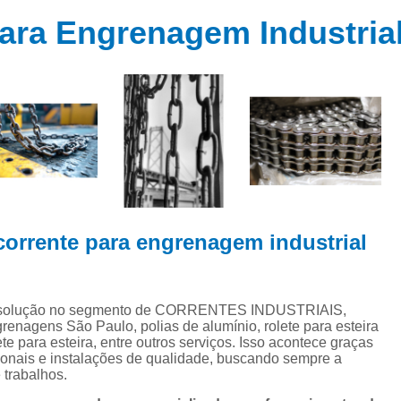
 de
Capa de Acoplamento
ns
ara Engrenagem Industria
Corrente de Rolo Asa
ns
Corrente de Rolo D
e
ns
Corrente de Rolo Norm
de
Corrente de Rolo Simples
Corrente de
es
es
Corrente de Transmissão I
es
Corrente Industri
ens
corrente para engrenagem industrial
Correntes de Aço Inox I
Correntes Industriais Especi
da
 a solução no segmento de CORRENTES INDUSTRIAIS,
tes
Correntes para Máquinas Indus
grenagens São Paulo, polias de alumínio, rolete para esteira
e para esteira, entre outros serviços. Isso acontece graças
Distribuidor de Correntes Ind
ionais e instalações de qualidade, buscando sempre a
ores
 trabalhos.
Fornecedor