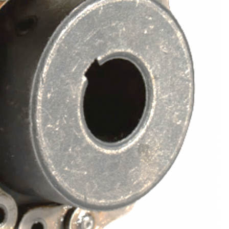
Distribuidor de Eng
Engrenagem de Aç
Engrenagem de Corre
Engrenagem de Den
Engrenagem de Transmissã
Engrenagem para Alta
Engrenagem 
Polia e Engrenagem Transmis
Fabrica de
Fabricante
Fabricante de 
Fabricante de C
Fabricante de Engrenagem