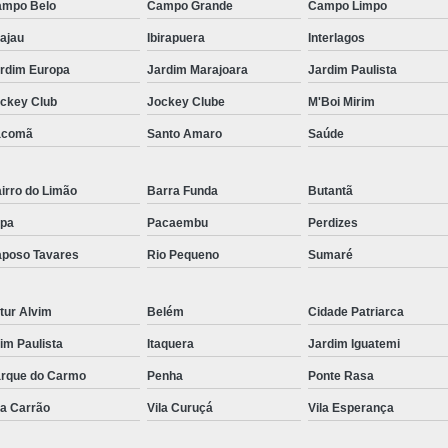
mpo Belo
Campo Grande
Campo Limpo
Fabricante de Corr
ajau
Ibirapuera
Interlagos
Fornecedo
rdim Europa
Jardim Marajoara
Jardim Paulista
Fornecedor
ckey Club
Jockey Clube
M'Boi Mirim
Fornecedor de C
acomã
Santo Amaro
Saúde
Fornecedor
Fornecedor d
irro do Limão
Barra Funda
Butantã
Fornecedor d
pa
Pacaembu
Perdizes
Fornecedor de
poso Tavares
Rio Pequeno
Sumaré
Fornecedor de Corr
tur Alvim
Belém
Cidade Patriarca
Fornecedor de Corrente d
aim Paulista
Itaquera
Jardim Iguatemi
Fornecedor
rque do Carmo
Penha
Ponte Rasa
Fornecedor de Correntes Indu
la Carrão
Vila Curuçá
Vila Esperança
Fornecedor de