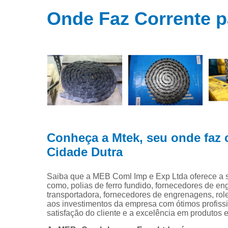
Distribuidor
engrenage
Onde Faz Corrente p
Engrenage
Fabrica d
engrenage
Fabricante 
correntes
Fornecedor
de corrent
Fornecedor
de engrenag
Conheça a Mtek, seu onde faz 
Cidade Dutra
Polias
Roda denta
Saiba que a MEB Coml Imp e Exp Ltda oferece
para corren
como, polias de ferro fundido, fornecedores de en
transportadora, fornecedores de engrenagens, rolet
Roletes
aos investimentos da empresa com ótimos profiss
Transportad
satisfação do cliente e a excelência em produtos e