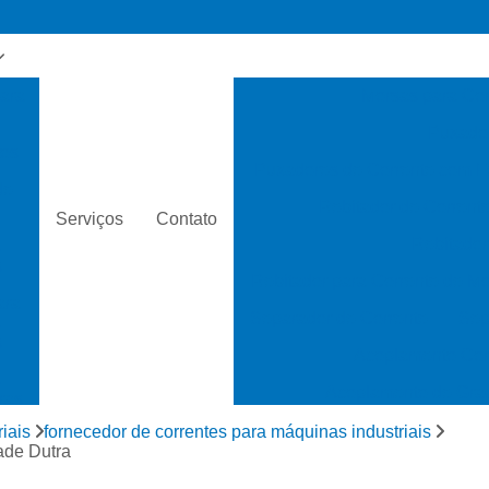
para
Morsas para Cor
Puxador
os
Puxadores de Corrente com F
de
Rebitador de Corrent
Serviços
Contato
Rebitador
s
s
Rebitador para Corrente de Mo
ara
Separador de Corrente
Sep
s
s
Acoplamento Cor
s
Acoplamento de Grad
ras
Acoplamento de Polias
iais
fornecedor de correntes para máquinas industriais
 de
ade Dutra
Acoplamento Mec