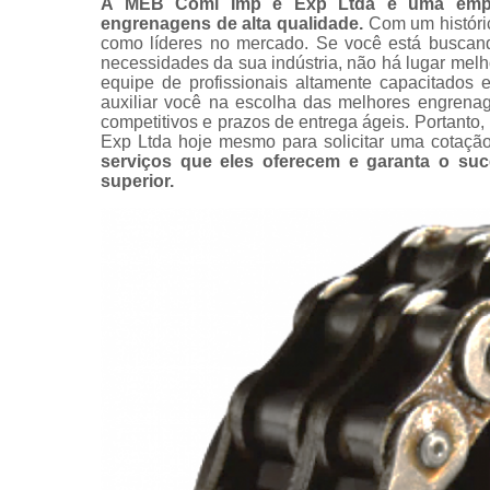
A MEB Coml Imp e Exp Ltda é uma empre
Modificação
engrenagens de alta qualidade.
Com um históri
correntes
como líderes no mercado. Se você está buscand
Representa
necessidades da sua indústria, não há lugar mel
e distribuid
equipe de profissionais altamente capacitados 
tsubaki
auxiliar você na escolha das melhores engrenag
competitivos e prazos de entrega ágeis. Portant
Exp Ltda hoje mesmo para solicitar uma cotaçã
serviços que eles oferecem e garanta o s
superior.