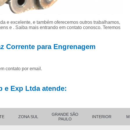
Fabricação de Engrenagem 
Fabricação
da e excelente, e também oferecemos outros trabalhamos,
Fábrica de Cor
ens e . Saiba mais entrando em contato conosco. Teremos
Fabricante d
Fabricante d
az Corrente para Engrenagem
Fabricante
Fabricante de Co
em contato por email.
Fabricante de C
Fabricante d
 e Exp Ltda atende:
Fabricante de Corrente Esca
Fabricante d
Fabricante de C
GRANDE SÃO
TE
ZONA SUL
INTERIOR
M
PAULO
Fabricante 