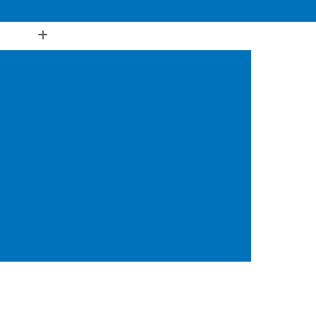
(11) 5567-0070
(11) 98563-9909
rentes
Puxadores de Corrente
es de Corrente Aplicável
eixe Simples
Rebitador Corrente Motosserra
e
Rebitador de Corrente de Bancada
 de Corrente de Motosserra
tosserra
Régua para Medir Elos de Corrente
arador para Corrente
Acoplamento Borracha
rente
Acoplamento de Corrente
e Blue Flex
Acoplamento de Pneu
Acoplamento Estrela
Acoplamento Flexível
ânico
Acoplamento Quadra Flex