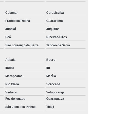
r de Corrente de Rolo Simples
Cajamar
Carapicuíba
rente de Rolo Simples Dupla e Tripla
Franco da Rocha
Guararema
lo Tripla
Distribuidor de Engrenagem de Aço
Jundiaí
Juquitiba
e Engrenagem de Alta Velocidade
Poá
Ribeirão Pires
or de Engrenagem de Corrente
São Lourenço da Serra
Taboão da Serra
e Engrenagem de Corrente Dupla
e Engrenagem de Dentes Internos
Atibaia
Bauru
idor de Engrenagem de Inox
Itatiba
Itu
Marapoama
Marília
 de Engrenagem de Transmissão
Rio Claro
Sorocaba
grenagem e Corrente de Transmissão
Vinhedo
Votuporanga
enagem e Polias de Transmissão de Mcu
Foz do Iguaçu
Guarapuava
de Engrenagem para Alta Rotação
São José dos Pinhais
Tibaji
r de Engrenagem para Corrente