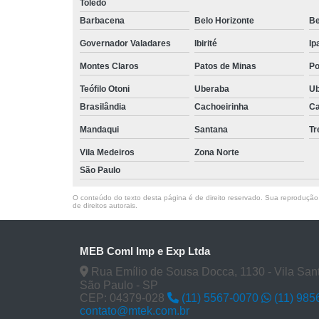
Toledo
Barbacena
Belo Horizonte
Be
Governador Valadares
Ibirité
Ip
Montes Claros
Patos de Minas
Po
Teófilo Otoni
Uberaba
Ub
Brasilândia
Cachoeirinha
Ca
Mandaqui
Santana
T
Vila Medeiros
Zona Norte
São Paulo
O conteúdo do texto desta página é de direito reservado. Sua reprodução, 
de direitos autorais
.
MEB Coml Imp e Exp Ltda
Rua Emílio de Sousa Docca, 1130 - Vila San
São Paulo - SP
CEP: 04379-028
(11) 5567-0070
(11) 985
contato@mtek.com.br