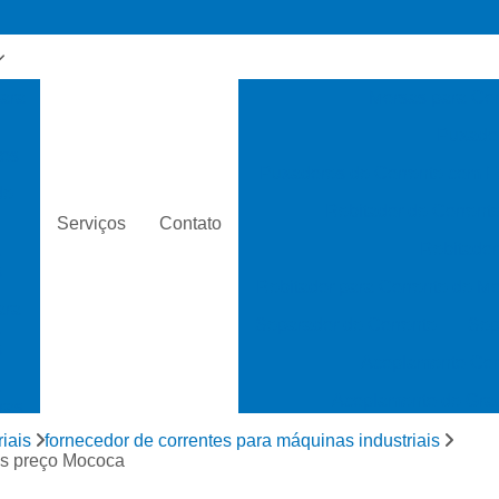
para
Morsas para Cor
Puxador
os
Puxadores de Corrente com F
de
Rebitador de Corrent
Serviços
Contato
Rebitador
s
s
Rebitador para Corrente de Mo
ara
Separador de Corrente
Sep
s
s
Acoplamento Cor
s
Acoplamento de Grad
ras
Acoplamento de Polias
iais
fornecedor de correntes para máquinas industriais
 de
is preço Mococa
Acoplamento Mec