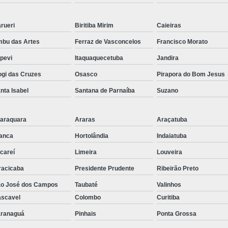
Distribuido
rueri
Biritiba Mirim
Caieiras
Distribuidor de Cor
bu das Artes
Ferraz de Vasconcelos
Francisco Morato
Distribuidor de Corrente de Ro
apevi
Itaquaquecetuba
Jandira
Distribuidor d
gi das Cruzes
Osasco
Pirapora do Bom Jesus
Distribuid
nta Isabel
Santana de Parnaíba
Suzano
Distribuidor d
Distribuidor d
araquara
Araras
Araçatuba
Distribu
anca
Hortolândia
Indaiatuba
careí
Limeira
Louveira
Distribuidor
racicaba
Presidente Prudente
Ribeirão Preto
Distribuidor de En
o José dos Campos
Taubaté
Valinhos
Distribuidor de Engr
scavel
Colombo
Curitiba
Distribuidor 
ranaguá
Pinhais
Ponta Grossa
Distribuido