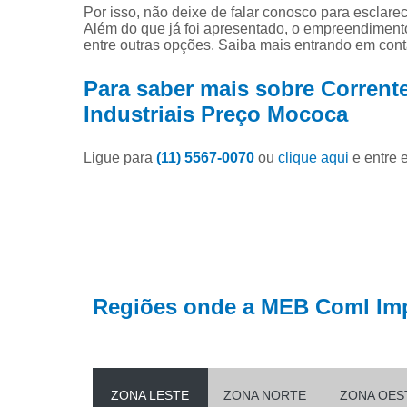
Modificação
Por isso, não deixe de falar conosco para esclar
correntes
Além do que já foi apresentado, o empreendimen
entre outras opções. Saiba mais entrando em cont
Representa
e distribuid
tsubaki
Para saber mais sobre Corren
Industriais Preço Mococa
Ligue para
(11) 5567-0070
ou
clique aqui
e entre 
Regiões onde a MEB Coml Imp
ZONA LESTE
ZONA NORTE
ZONA OES