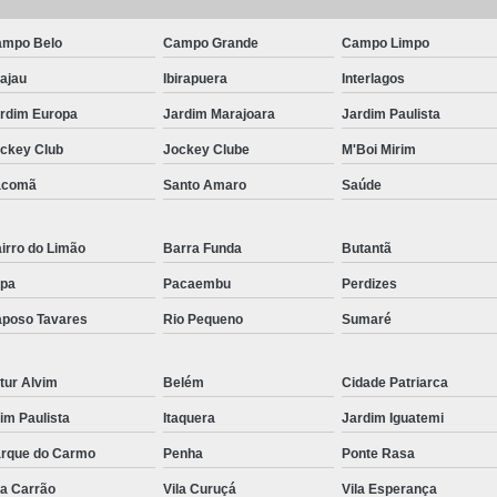
Corrente para Transportad
Corrente
mpo Belo
Campo Grande
Campo Limpo
Corrente Trans
ajau
Ibirapuera
Interlagos
Corrente Transportadora Indust
rdim Europa
Jardim Marajoara
Jardim Paulista
ckey Club
Jockey Clube
M'Boi Mirim
Correntes Trans
acomã
Santo Amaro
Saúde
Correntes Transportadoras Es
Distribuidor de Corre
irro do Limão
Barra Funda
Butantã
Distribui
pa
Pacaembu
Perdizes
Distribuidor de 
poso Tavares
Rio Pequeno
Sumaré
Distribuid
Distribuidor 
tur Alvim
Belém
Cidade Patriarca
Distribuidor
aim Paulista
Itaquera
Jardim Iguatemi
Distribuidor
rque do Carmo
Penha
Ponte Rasa
la Carrão
Vila Curuçá
Vila Esperança
Distribuidor 