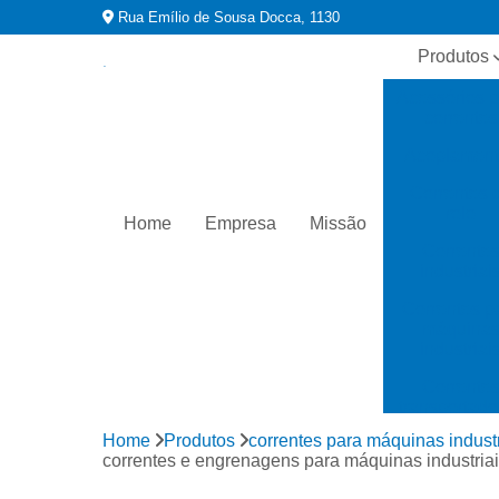
Rua Emílio de Sousa Docca, 1130
Produtos
Acessórios 
correntes
Acoplament
Correntes 
rolo
Home
Empresa
Missão
Corrente
industriai
Correntes p
máquina
industriai
Corrente
transportado
Home
Produtos
correntes para máquinas industr
Distribuidor
correntes e engrenagens para máquinas industria
correntes