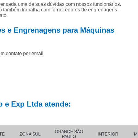
 de
Corrente e Eng
ecer cada uma de suas dúvidas com nossos funcionários.
to também trabalha com fornecedores de engrenagens ,
Corrente Engrenagem Industri
ato.
nte
or
Corrente para Engrenagem I
tes e Engrenagens para Máquinas
Correntes de 
Correntes e Engr
em contato por email.
Fabricante de 
Fabricante de Engr
Fábrica de Co
Fornecedor de 
Fornecedor de Co
 e Exp Ltda atende:
Corrente 
Corrente p
Corrente p
GRANDE SÃO
TE
ZONA SUL
INTERIOR
M
PAULO