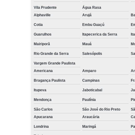
Vila Prudente
Água Rasa
Alphaville
Arujá
Ba
Cotia
Embu Guaçú
Em
Guarulhos
Itapecerica da Serra
It
Mairiporã
Mauá
Mo
Rio Grande da Serra
Salesópolis
Sa
Vargem Grande Paulista
Americana
Amparo
Ar
Bragança Paulista
Campinas
Fr
Itupeva
Jaboticabal
Ja
Mendonça
Paulínia
Pi
São Carlos
São José do Rio Preto
Sã
Apucarana
Araucária
Ca
Londrina
Maringá
Pa