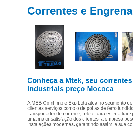
Distribuidor
engrenage
Correntes e Engrena
Engrenage
Fabrica d
engrenage
Fabricante 
correntes
Fornecedor
de corrent
Fornecedor
de engrenag
Conheça a Mtek, seu corrente
industriais preço Mococa
Polias
Roda denta
A MEB Coml Imp e Exp Ltda atua no segmento d
para corren
clientes serviços como o de polias de ferro fundid
transportador de corrente, rolete para esteira tr
Roletes
uma maior satisfação dos clientes, a empresa bus
Transportad
instalações modernas, garantindo assim, a sua c