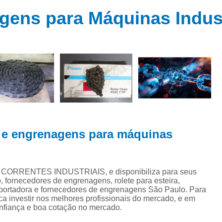
 de
Capa de Acoplamento
ns
gens para Máquinas Indus
Corrente de Rolo Asa
ns
Corrente de Rolo D
e
ns
Corrente de Rolo Norm
de
Corrente de Rolo Simples
Corrente de
es
es
Corrente de Transmissão I
es
Corrente Industri
ens
s e engrenagens para máquinas
Correntes de Aço Inox I
Correntes Industriais Especi
da
e CORRENTES INDUSTRIAIS, e disponibiliza para seus
tes
Correntes para Máquinas Indus
o, fornecedores de engrenagens, rolete para esteira,
ansportadora e fornecedores de engrenagens São Paulo. Para
Distribuidor de Correntes Ind
ca investir nos melhores profissionais do mercado, e em
ores
onfiança e boa cotação no mercado.
Fornecedor