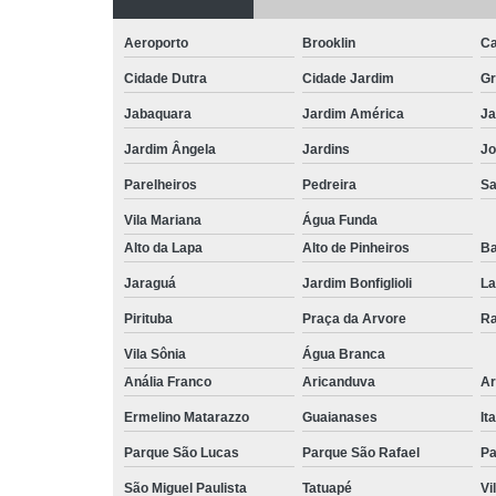
Aeroporto
Brooklin
Ca
Cidade Dutra
Cidade Jardim
Gr
Jabaquara
Jardim América
Ja
Jardim Ângela
Jardins
Jo
Parelheiros
Pedreira
S
Vila Mariana
Água Funda
Alto da Lapa
Alto de Pinheiros
Ba
Jaraguá
Jardim Bonfiglioli
La
Pirituba
Praça da Arvore
Ra
Vila Sônia
Água Branca
Anália Franco
Aricanduva
Ar
Ermelino Matarazzo
Guaianases
It
Parque São Lucas
Parque São Rafael
Pa
São Miguel Paulista
Tatuapé
Vi