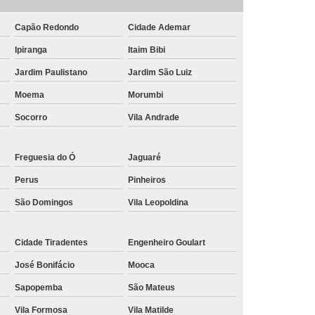
ores de Arraste
Corrente Transportadora
 Transportadora de Arraste
Capão Redondo
Cidade Ademar
portadora de Arraste Tipo Redler
Ipiranga
Itaim Bibi
rial
Correntes para Esteiras Transportadoras
Jardim Paulistano
Jardim São Luiz
Moema
Morumbi
portadoras de Arraste Tipo Redler
Socorro
Vila Andrade
peciais
Correntes Transportadoras Industriais
nte
Distribuidor de Corrente de Rolo
Freguesia do Ó
Jaguaré
dor de Corrente de Rolo Asa
Perus
Pinheiros
Corrente de Rolo com Pino Saliente
São Domingos
Vila Leopoldina
or de Corrente de Rolo Dupla
de Corrente de Rolo Industriais
Cidade Tiradentes
Engenheiro Goulart
 de Corrente de Rolo Norma Asa
José Bonifácio
Mooca
 de Corrente de Rolo Norma Din
Sapopemba
São Mateus
Vila Formosa
Vila Matilde
de Corrente de Rolo Passo Longo