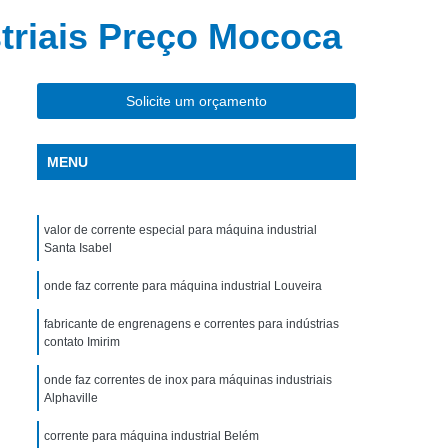
Capa para Acoplamento
Corrente de Rolo
triais Preço Mococa
Corrente de Rolo com Pino Saliente
upla
Corrente de Rolo Norma Asa
Solicite um orçamento
a Din
Corrente de Rolo Passo Longo
Corrente de Rolo Simples Dupla e Tripla
MENU
 Rolo Tripla
Rolo Corrente
ndustrial
Corrente em Aço Inox Industrial
valor de corrente especial para máquina industrial
Santa Isabel
al
Corrente Industrial com Abas
ndustrial
Correntes Industriais de Inox
onde faz corrente para máquina industrial Louveira
ais
Correntes Industriais Especiais em Aço
fabricante de engrenagens e correntes para indústrias
contato Imirim
triais
Correntes Paras Máquinas Industriais
onde faz correntes de inox para máquinas industriais
ustriais
Fabricante de Correntes Industriais
Alphaville
es de Correntes Industriais
corrente para máquina industrial Belém