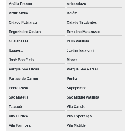
Anália Franco
Aricanduva
Artur Alvim
Belém
Cidade Patriarca
Cidade Tiradentes
Engenheiro Goulart
Ermelino Matarazzo
Guaianases
Itaim Paulista
Itaquera
Jardim Iguatemi
José Bonifácio
Mooca
Parque São Lucas
Parque São Rafael
Parque do Carmo
Penha
Ponte Rasa
Sapopemba
São Mateus
São Miguel Paulista
Tatuapé
Vila Carrão
Vila Curuçá
Vila Esperança
Vila Formosa
Vila Matilde