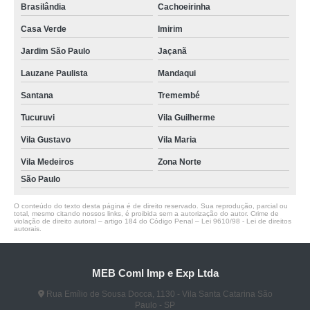
Brasilândia
Cachoeirinha
Casa Verde
Imirim
Jardim São Paulo
Jaçanã
Lauzane Paulista
Mandaqui
Santana
Tremembé
Tucuruvi
Vila Guilherme
Vila Gustavo
Vila Maria
Vila Medeiros
Zona Norte
São Paulo
O conteúdo do texto desta página é de direito reservado. Sua reprodução, parcial ou
total, mesmo citando nossos links, é proibida sem a autorização do autor. Crime de
violação de direito autoral – artigo 184 do Código Penal –
Lei 9610/98 - Lei de direitos
autorais
.
MEB Coml Imp e Exp Ltda
Rua Emílio de Sousa Docca, 1130 - Vila Santa Catarina São
Paulo - SP