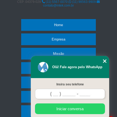
CEP: 04379-028
(11) 5567-0070
(11) 98563-9909
contato@mtek.com.br
Home
Empresa
Missão
Olá! Fale agora pelo WhatsApp
Produtos
Serviços
Insira seu telefone
Contato
Iniciar conversa
Mapa do site