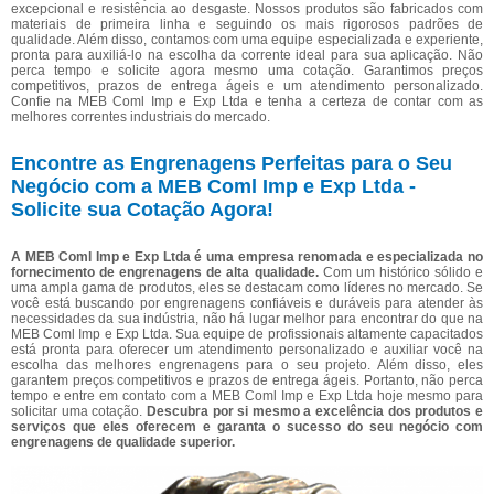
excepcional e resistência ao desgaste. Nossos produtos são fabricados com
materiais de primeira linha e seguindo os mais rigorosos padrões de
qualidade. Além disso, contamos com uma equipe especializada e experiente,
pronta para auxiliá-lo na escolha da corrente ideal para sua aplicação. Não
perca tempo e solicite agora mesmo uma cotação. Garantimos preços
competitivos, prazos de entrega ágeis e um atendimento personalizado.
Confie na MEB Coml Imp e Exp Ltda e tenha a certeza de contar com as
melhores correntes industriais do mercado.
Encontre as Engrenagens Perfeitas para o Seu
Negócio com a MEB Coml Imp e Exp Ltda -
Solicite sua Cotação Agora!
A MEB Coml Imp e Exp Ltda é uma empresa renomada e especializada no
fornecimento de engrenagens de alta qualidade.
Com um histórico sólido e
uma ampla gama de produtos, eles se destacam como líderes no mercado. Se
você está buscando por engrenagens confiáveis e duráveis para atender às
necessidades da sua indústria, não há lugar melhor para encontrar do que na
MEB Coml Imp e Exp Ltda. Sua equipe de profissionais altamente capacitados
está pronta para oferecer um atendimento personalizado e auxiliar você na
escolha das melhores engrenagens para o seu projeto. Além disso, eles
garantem preços competitivos e prazos de entrega ágeis. Portanto, não perca
tempo e entre em contato com a MEB Coml Imp e Exp Ltda hoje mesmo para
solicitar uma cotação.
Descubra por si mesmo a excelência dos produtos e
serviços que eles oferecem e garanta o sucesso do seu negócio com
engrenagens de qualidade superior.