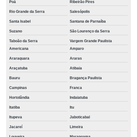
Poá
Ribeirão Pires
Rio Grande da Serra
Salesópolis
Santa Isabel
Santana de Parnaíba
Suzano
São Lourenço da Serra
Taboão da Serra
Vargem Grande Paulista
Americana
Amparo
Araraquara
Araras
Araçatuba
Atibaia
Bauru
Bragança Paulista
Campinas
Franca
Hortolândia
Indaiatuba
Itatiba
Itu
Itupeva
Jaboticabal
Jacareí
Limeira
Louveira
Marapoama