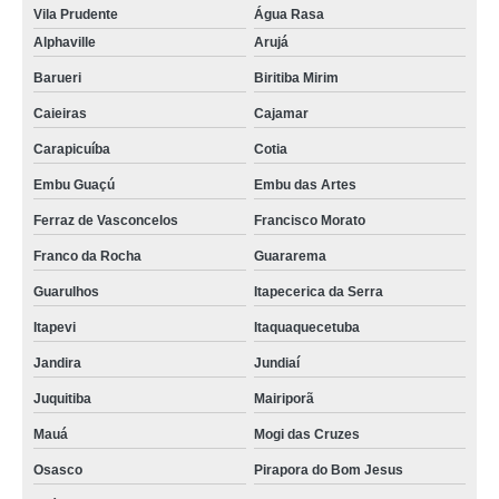
Vila Prudente
Água Rasa
Alphaville
Arujá
Barueri
Biritiba Mirim
Caieiras
Cajamar
Carapicuíba
Cotia
Embu Guaçú
Embu das Artes
Ferraz de Vasconcelos
Francisco Morato
Franco da Rocha
Guararema
Guarulhos
Itapecerica da Serra
Itapevi
Itaquaquecetuba
Jandira
Jundiaí
Juquitiba
Mairiporã
Mauá
Mogi das Cruzes
Osasco
Pirapora do Bom Jesus