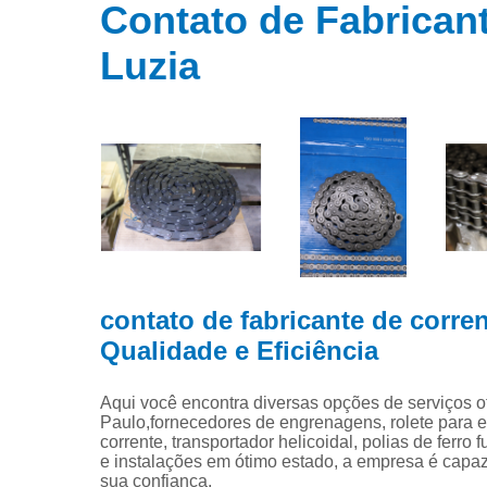
Distribuidor
Contato de Fabrican
engrenage
Luzia
Engrenage
Fabrica d
engrenage
Fabricante 
correntes
Fornecedor
de corrent
Fornecedor
de engrenag
contato de fabricante de corre
Polias
Qualidade e Eficiência
Roda denta
para corren
Aqui você encontra diversas opções de serviços 
Roletes
Paulo,fornecedores de engrenagens, rolete para est
corrente, transportador helicoidal, polias de fer
Transportad
e instalações em ótimo estado, a empresa é capaz
sua confiança.