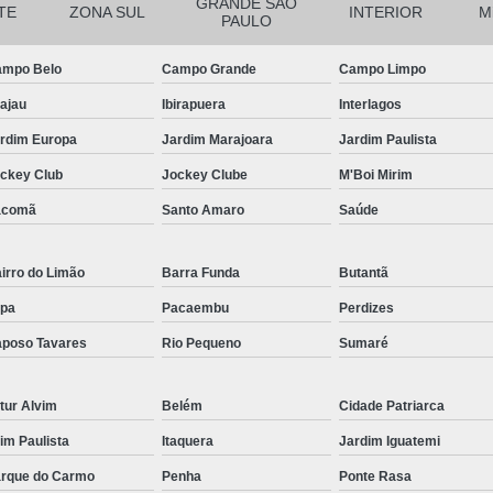
Corrente para Transportad
GRANDE SÃO
TE
ZONA SUL
INTERIOR
M
PAULO
Corrente
mpo Belo
Campo Grande
Campo Limpo
Corrente Trans
ajau
Ibirapuera
Interlagos
Corrente Transportadora Indust
rdim Europa
Jardim Marajoara
Jardim Paulista
Correntes Trans
ckey Club
Jockey Clube
M'Boi Mirim
Correntes Transportadoras Es
acomã
Santo Amaro
Saúde
Distribuidor de Corre
Distribui
irro do Limão
Barra Funda
Butantã
Distribuidor de 
pa
Pacaembu
Perdizes
Distribuid
poso Tavares
Rio Pequeno
Sumaré
Distribuidor 
tur Alvim
Belém
Cidade Patriarca
Distribuidor
aim Paulista
Itaquera
Jardim Iguatemi
Distribuidor
rque do Carmo
Penha
Ponte Rasa
Distribuidor 