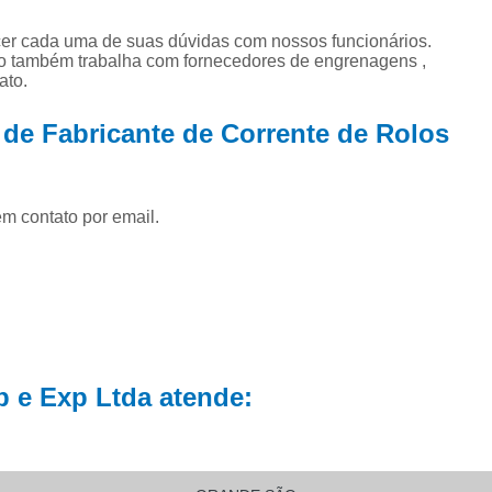
 de
Corrente e Eng
ecer cada uma de suas dúvidas com nossos funcionários.
Corrente Engrenagem Industri
to também trabalha com fornecedores de engrenagens ,
nte
ato.
or
Corrente para Engrenagem I
Correntes de 
 de Fabricante de Corrente de Rolos
Correntes e Engr
Fabricante de 
em contato por email.
Fabricante de Engr
Fábrica de Co
Fornecedor de 
Fornecedor de Co
Corrente 
 e Exp Ltda atende:
Corrente p
Corrente p