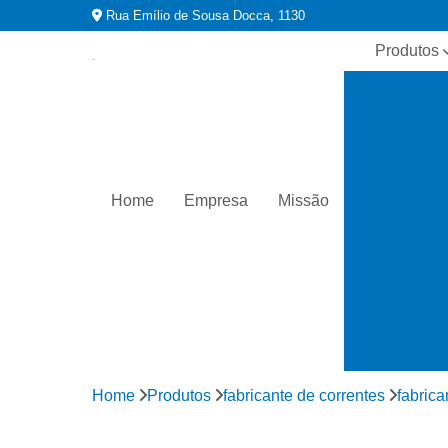
Rua Emílio de Sousa Docca, 1130
Produtos
Acessórios 
correntes
Acoplament
Correntes 
rolo
Home
Empresa
Missão
Corrente
industriai
Correntes p
máquina
industriai
Corrente
transportado
Home
Produtos
fabricante de correntes
fabrica
Distribuidor
correntes