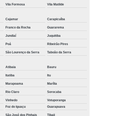
Vila Formosa
Vila Matilde
r de Corrente de Rolo Simples
rente de Rolo Simples Dupla e Tripla
Cajamar
Carapicuíba
lo Tripla
Distribuidor de Engrenagem de Aço
Franco da Rocha
Guararema
e Engrenagem de Alta Velocidade
Jundiaí
Juquitiba
or de Engrenagem de Corrente
Poá
Ribeirão Pires
e Engrenagem de Corrente Dupla
São Lourenço da Serra
Taboão da Serra
e Engrenagem de Dentes Internos
Atibaia
Bauru
idor de Engrenagem de Inox
Itatiba
Itu
 de Engrenagem de Transmissão
Marapoama
Marília
grenagem e Corrente de Transmissão
Rio Claro
Sorocaba
enagem e Polias de Transmissão de Mcu
Vinhedo
Votuporanga
de Engrenagem para Alta Rotação
Foz do Iguaçu
Guarapuava
r de Engrenagem para Corrente
São José dos Pinhais
Tibaji