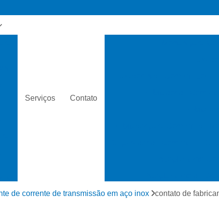
para
Morsas para Cor
Puxador
os
Puxadores de Corrente com F
de
Rebitador de Corrent
Serviços
Contato
Rebitador
s
s
Rebitador para Corrente de Mo
ara
Separador de Corrente
Sep
s
s
Acoplamento Cor
s
Acoplamento de Grad
ras
Acoplamento de Polias
nte de corrente de transmissão em aço inox
contato de fabrica
 de
Acoplamento Mec