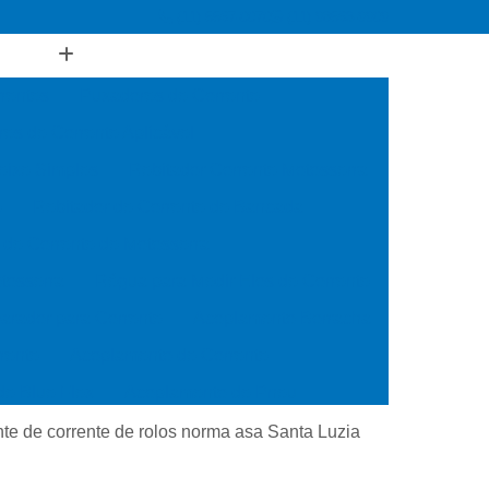
(11) 5567-0070
(11) 98563-9909
rentes
Puxadores de Corrente
es de Corrente Aplicável
eixe Simples
Rebitador Corrente Motosserra
e
Rebitador de Corrente de Bancada
 de Corrente de Motosserra
tosserra
Régua para Medir Elos de Corrente
arador para Corrente
Acoplamento Borracha
rente
Acoplamento de Corrente
e Blue Flex
Acoplamento de Pneu
Acoplamento Estrela
Acoplamento Flexível
nte de corrente de rolos norma asa Santa Luzia
ânico
Acoplamento Quadra Flex