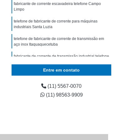
renagem para Máquina Industrial
fabricante de corrente escavadeira telefone Campo
Limpo
al
Corrente Especial para Máquina Industrial
telefone de fabricante de corrente para máquinas
ndustrial
Corrente para Máquina Industrial
industriais Santa Luzia
Inox para Máquinas Industriais
telefone de fabricante de corrente de transmissão em
enagens para Máquinas Industriais
aço inox Itaquaquecetuba
Corrente para Máquina Industrial
fabricante de corrente de transmissão industrial telefone
Teófilo Otoni
enagens e Correntes para Indústrias
Entre em contato
fabricante de correntes de rolo simples Cidade Ademar
rrente para Máquina Industrial
fabricante de corrente para máquinas industriais
(11) 5567-0070
Corrente para Máquina Industrial
telefone Tucuruvi
(11) 98563-9909
rrentes para Máquinas Industriais
para Esteira Transportadora
ara Esteiras Transportadoras
ara Transportador de Arraste