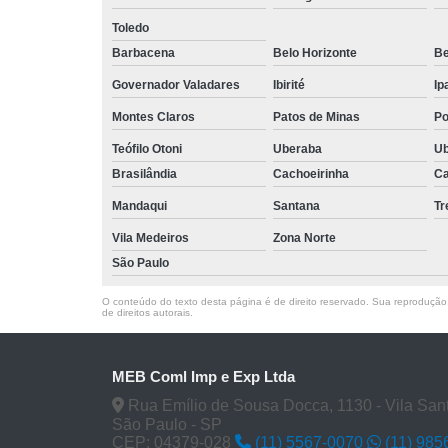
Toledo
Barbacena
Belo Horizonte
Be
Governador Valadares
Ibirité
Ip
Montes Claros
Patos de Minas
Po
Teófilo Otoni
Uberaba
Ub
Brasilândia
Cachoeirinha
Ca
Mandaqui
Santana
T
Vila Medeiros
Zona Norte
São Paulo
O conteúdo do texto desta página é de direito reservado. Sua reprodução, 
de direitos autorais
.
MEB Coml Imp e Exp Ltda
Rua Emílio de Sousa Docca, 1130 - Vila San
São Paulo - SP
CEP: 04379-028
(11) 5567-0070
(11) 985