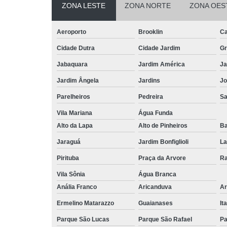
ZONA LESTE
ZONA NORTE
ZONA OES
Aeroporto
Brooklin
Ca
Cidade Dutra
Cidade Jardim
Gr
Jabaquara
Jardim América
Ja
Jardim Ângela
Jardins
Jo
Parelheiros
Pedreira
S
Vila Mariana
Água Funda
Alto da Lapa
Alto de Pinheiros
Ba
Jaraguá
Jardim Bonfiglioli
La
Pirituba
Praça da Arvore
Ra
Vila Sônia
Água Branca
Anália Franco
Aricanduva
Ar
Ermelino Matarazzo
Guaianases
It
Parque São Lucas
Parque São Rafael
Pa