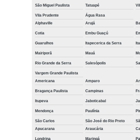
São Miguel Paulista
Tatuapé
Vi
Vila Prudente
Água Rasa
Alphaville
Arujá
Ba
Cotia
Embu Guaçú
Em
Guarulhos
Itapecerica da Serra
It
Mairiporã
Mauá
Mo
Rio Grande da Serra
Salesópolis
Sa
Vargem Grande Paulista
Americana
Amparo
Ar
Bragança Paulista
Campinas
Fr
Itupeva
Jaboticabal
Ja
Mendonça
Paulínia
Pi
São Carlos
São José do Rio Preto
Sã
Apucarana
Araucária
Ca
Londrina
Maringá
Pa