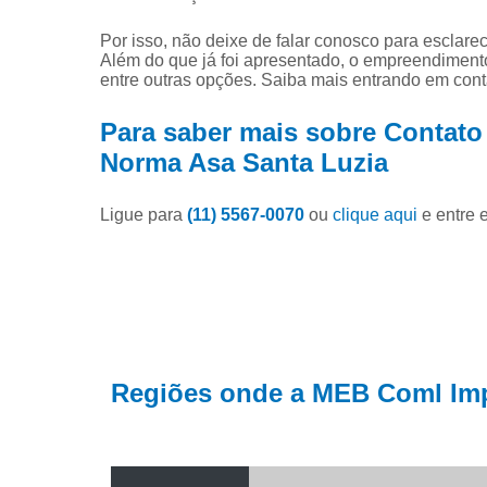
Modificação
correntes
Por isso, não deixe de falar conosco para esclar
Além do que já foi apresentado, o empreendimen
Representa
entre outras opções. Saiba mais entrando em cont
e distribuid
tsubaki
Para saber mais sobre Contato
Norma Asa Santa Luzia
Ligue para
(11) 5567-0070
ou
clique aqui
e entre 
Regiões onde a MEB Coml Imp