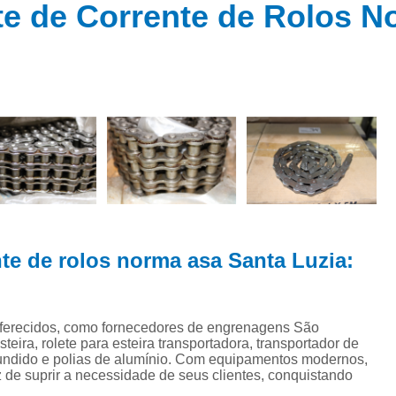
 de
te de Corrente de Rolos 
Capa de Acoplamento
ns
Corrente de Rolo Asa
ns
Corrente de Rolo D
e
ns
Corrente de Rolo Norm
de
Corrente de Rolo Simples
Corrente de
es
es
Corrente de Transmissão I
es
Corrente Industri
ens
Correntes de Aço Inox I
nte de rolos norma asa Santa Luzia:
Correntes Industriais Especi
da
tes
Correntes para Máquinas Indus
oferecidos, como fornecedores de engrenagens São
Distribuidor de Correntes Ind
eira, rolete para esteira transportadora, transportador de
ro fundido e polias de alumínio. Com equipamentos modernos,
ores
Fornecedor
 de suprir a necessidade de seus clientes, conquistando