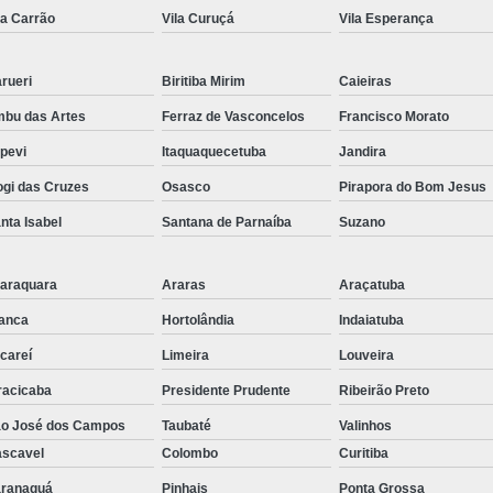
la Carrão
Vila Curuçá
Vila Esperança
Distribuido
Distribuidor de Cor
rueri
Biritiba Mirim
Caieiras
Distribuidor de Corrente de Ro
bu das Artes
Ferraz de Vasconcelos
Francisco Morato
Distribuidor d
apevi
Itaquaquecetuba
Jandira
Distribuid
gi das Cruzes
Osasco
Pirapora do Bom Jesus
Distribuidor d
nta Isabel
Santana de Parnaíba
Suzano
Distribuidor d
araquara
Araras
Araçatuba
Distribu
anca
Hortolândia
Indaiatuba
Distribuidor
careí
Limeira
Louveira
Distribuidor de En
racicaba
Presidente Prudente
Ribeirão Preto
Distribuidor de Engr
o José dos Campos
Taubaté
Valinhos
Distribuidor 
scavel
Colombo
Curitiba
Distribuido
ranaguá
Pinhais
Ponta Grossa