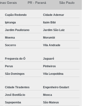
ores de Arraste
Corrente Transportadora
inas Gerais
PR - Paraná
São Paulo
 Transportadora de Arraste
Capão Redondo
Cidade Ademar
portadora de Arraste Tipo Redler
Ipiranga
Itaim Bibi
rial
Correntes para Esteiras Transportadoras
Jardim Paulistano
Jardim São Luiz
portadoras de Arraste Tipo Redler
Moema
Morumbi
peciais
Correntes Transportadoras Industriais
Socorro
Vila Andrade
nte
Distribuidor de Corrente de Rolo
dor de Corrente de Rolo Asa
Freguesia do Ó
Jaguaré
Corrente de Rolo com Pino Saliente
Perus
Pinheiros
or de Corrente de Rolo Dupla
São Domingos
Vila Leopoldina
de Corrente de Rolo Industriais
Cidade Tiradentes
Engenheiro Goulart
 de Corrente de Rolo Norma Asa
José Bonifácio
Mooca
 de Corrente de Rolo Norma Din
Sapopemba
São Mateus
de Corrente de Rolo Passo Longo