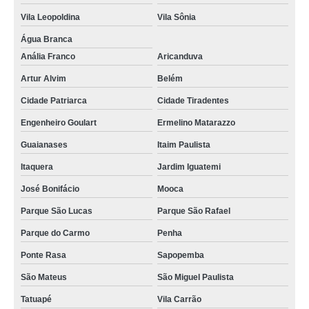
Vila Leopoldina
Vila Sônia
Água Branca
Anália Franco
Aricanduva
Artur Alvim
Belém
Cidade Patriarca
Cidade Tiradentes
Engenheiro Goulart
Ermelino Matarazzo
Guaianases
Itaim Paulista
Itaquera
Jardim Iguatemi
José Bonifácio
Mooca
Parque São Lucas
Parque São Rafael
Parque do Carmo
Penha
Ponte Rasa
Sapopemba
São Mateus
São Miguel Paulista
Tatuapé
Vila Carrão