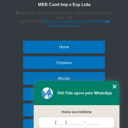
MEB Coml Imp e Exp Ltda
Rua Emílio de Sousa Docca, 1130 - Vila Santa Catarina São
Paulo - SP
CEP: 04379-028
(11) 5567-0070
(11) 98563-9909
contato@mtek.com.br
Home
Empresa
Missão
Olá! Fale agora pelo WhatsApp
Produtos
Serviços
Insira seu telefone
Contato