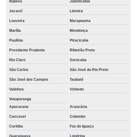
Itupeva
Jaboticabal
Jacareí
Limeira
Louveira
Marapoama
Marília
Mendonça
Paulínia
Piracicaba
Presidente Prudente
Ribeirão Preto
Rio Claro
Sorocaba
São Carlos
São José do Rio Preto
São José dos Campos
Taubaté
Valinhos
Vinhedo
Votuporanga
Apucarana
Araucária
Cascavel
Colombo
Curitiba
Foz do Iguaçu
Guarapuava
Londrina