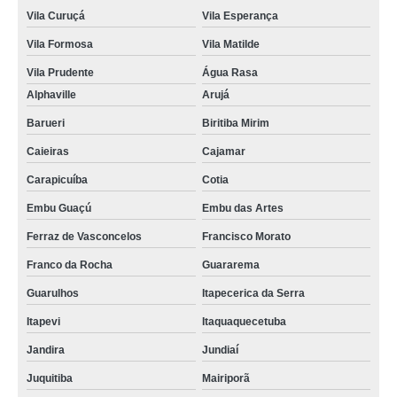
Vila Curuçá
Vila Esperança
Vila Formosa
Vila Matilde
Vila Prudente
Água Rasa
Alphaville
Arujá
Barueri
Biritiba Mirim
Caieiras
Cajamar
Carapicuíba
Cotia
Embu Guaçú
Embu das Artes
Ferraz de Vasconcelos
Francisco Morato
Franco da Rocha
Guararema
Guarulhos
Itapecerica da Serra
Itapevi
Itaquaquecetuba
Jandira
Jundiaí
Juquitiba
Mairiporã