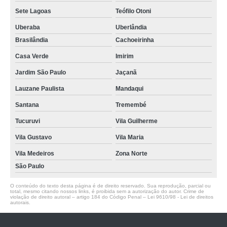
Sete Lagoas
Teófilo Otoni
Uberaba
Uberlândia
Brasilândia
Cachoeirinha
Casa Verde
Imirim
Jardim São Paulo
Jaçanã
Lauzane Paulista
Mandaqui
Santana
Tremembé
Tucuruvi
Vila Guilherme
Vila Gustavo
Vila Maria
Vila Medeiros
Zona Norte
São Paulo
O conteúdo do texto desta página é de direito reservado. Sua reprodução, parcial ou
total, mesmo citando nossos links, é proibida sem a autorização do autor. Crime de
violação de direito autoral – artigo 184 do Código Penal –
Lei 9610/98 - Lei de direitos
autorais
.