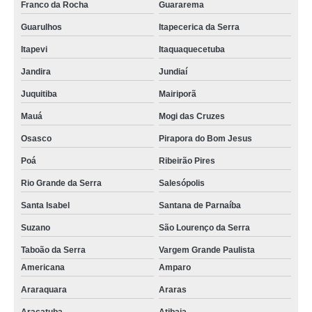
Franco da Rocha
Guararema
Guarulhos
Itapecerica da Serra
Itapevi
Itaquaquecetuba
Jandira
Jundiaí
Juquitiba
Mairiporã
Mauá
Mogi das Cruzes
Osasco
Pirapora do Bom Jesus
Poá
Ribeirão Pires
Rio Grande da Serra
Salesópolis
Santa Isabel
Santana de Parnaíba
Suzano
São Lourenço da Serra
Taboão da Serra
Vargem Grande Paulista
Americana
Amparo
Araraquara
Araras