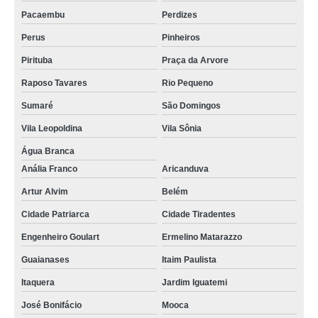
Pacaembu
Perdizes
Perus
Pinheiros
Pirituba
Praça da Arvore
Raposo Tavares
Rio Pequeno
Sumaré
São Domingos
Vila Leopoldina
Vila Sônia
Água Branca
Anália Franco
Aricanduva
Artur Alvim
Belém
Cidade Patriarca
Cidade Tiradentes
Engenheiro Goulart
Ermelino Matarazzo
Guaianases
Itaim Paulista
Itaquera
Jardim Iguatemi
José Bonifácio
Mooca