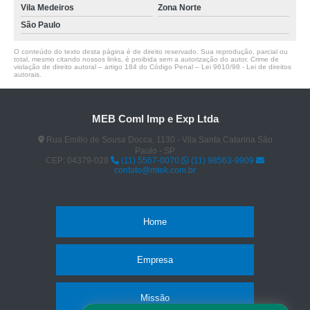
Vila Medeiros
Zona Norte
São Paulo
O conteúdo do texto desta página é de direito reservado. Sua reprodução, parcial ou
total, mesmo citando nossos links, é proibida sem a autorização do autor. Crime de
violação de direito autoral – artigo 184 do Código Penal –
Lei 9610/98 - Lei de direitos
autorais
.
MEB Coml Imp e Exp Ltda
Rua Emílio de Sousa Docca, 1130 - Vila Santa Catarina São
Paulo - SP
CEP: 04379-028
(11) 5567-0070
(11) 98563-9909
contato@mtek.com.br
Home
Empresa
Missão