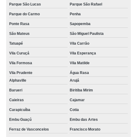
Parque São Lucas
Parque São Rafael
Parque do Carmo
Penha
Ponte Rasa
Sapopemba
São Mateus
São Miguel Paulista
Tatuapé
Vila Carrão
Vila Curuçá
Vila Esperança
Vila Formosa
Vila Matilde
Vila Prudente
Água Rasa
Alphaville
Arujá
Barueri
Biritiba Mirim
Caieiras
Cajamar
Carapicuíba
Cotia
Embu Guaçú
Embu das Artes
Ferraz de Vasconcelos
Francisco Morato