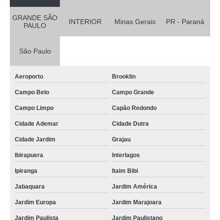
GRANDE SÃO
INTERIOR
Minas Gerais
PR - Paraná
PAULO
São Paulo
Aeroporto
Brooklin
Campo Belo
Campo Grande
Campo Limpo
Capão Redondo
Cidade Ademar
Cidade Dutra
Cidade Jardim
Grajau
Ibirapuera
Interlagos
Ipiranga
Itaim Bibi
Jabaquara
Jardim América
Jardim Europa
Jardim Marajoara
Jardim Paulista
Jardim Paulistano