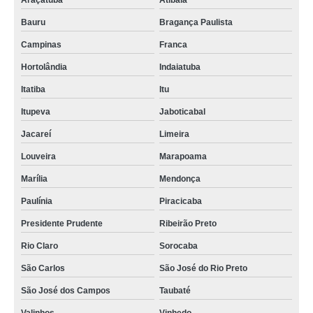
Araçatuba
Atibaia
Bauru
Bragança Paulista
Campinas
Franca
Hortolândia
Indaiatuba
Itatiba
Itu
Itupeva
Jaboticabal
Jacareí
Limeira
Louveira
Marapoama
Marília
Mendonça
Paulínia
Piracicaba
Presidente Prudente
Ribeirão Preto
Rio Claro
Sorocaba
São Carlos
São José do Rio Preto
São José dos Campos
Taubaté