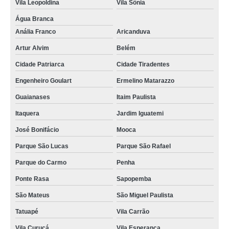
Vila Leopoldina
Vila Sônia
Água Branca
Anália Franco
Aricanduva
Artur Alvim
Belém
Cidade Patriarca
Cidade Tiradentes
Engenheiro Goulart
Ermelino Matarazzo
Guaianases
Itaim Paulista
Itaquera
Jardim Iguatemi
José Bonifácio
Mooca
Parque São Lucas
Parque São Rafael
Parque do Carmo
Penha
Ponte Rasa
Sapopemba
São Mateus
São Miguel Paulista
Tatuapé
Vila Carrão
Vila Curuçá
Vila Esperança