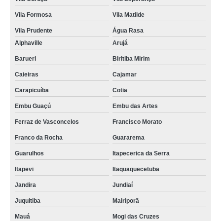
Vila Formosa
Vila Matilde
Vila Prudente
Água Rasa
Alphaville
Arujá
Barueri
Biritiba Mirim
Caieiras
Cajamar
Carapicuíba
Cotia
Embu Guaçú
Embu das Artes
Ferraz de Vasconcelos
Francisco Morato
Franco da Rocha
Guararema
Guarulhos
Itapecerica da Serra
Itapevi
Itaquaquecetuba
Jandira
Jundiaí
Juquitiba
Mairiporã
Mauá
Mogi das Cruzes