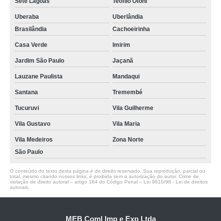
Sete Lagoas
Teófilo Otoni
Uberaba
Uberlândia
Brasilândia
Cachoeirinha
Casa Verde
Imirim
Jardim São Paulo
Jaçanã
Lauzane Paulista
Mandaqui
Santana
Tremembé
Tucuruvi
Vila Guilherme
Vila Gustavo
Vila Maria
Vila Medeiros
Zona Norte
São Paulo
O conteúdo do texto desta página é de direito reservado. Sua reprodução, parcial ou
total, mesmo citando nossos links, é proibida sem a autorização do autor. Crime de
violação de direito autoral – artigo 184 do Código Penal –
Lei 9610/98 - Lei de direitos
autorais
.
MEB Coml Imp e Exp Ltda