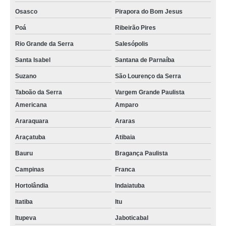
Osasco
Pirapora do Bom Jesus
Poá
Ribeirão Pires
Rio Grande da Serra
Salesópolis
Santa Isabel
Santana de Parnaíba
Suzano
São Lourenço da Serra
Taboão da Serra
Vargem Grande Paulista
Americana
Amparo
Araraquara
Araras
Araçatuba
Atibaia
Bauru
Bragança Paulista
Campinas
Franca
Hortolândia
Indaiatuba
Itatiba
Itu
Itupeva
Jaboticabal