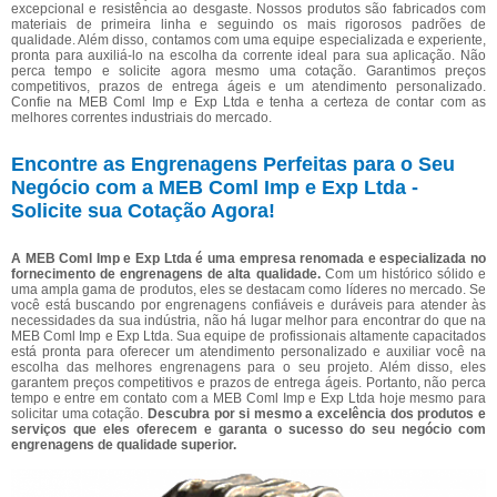
excepcional e resistência ao desgaste. Nossos produtos são fabricados com
materiais de primeira linha e seguindo os mais rigorosos padrões de
qualidade. Além disso, contamos com uma equipe especializada e experiente,
pronta para auxiliá-lo na escolha da corrente ideal para sua aplicação. Não
perca tempo e solicite agora mesmo uma cotação. Garantimos preços
competitivos, prazos de entrega ágeis e um atendimento personalizado.
Confie na MEB Coml Imp e Exp Ltda e tenha a certeza de contar com as
melhores correntes industriais do mercado.
Encontre as Engrenagens Perfeitas para o Seu
Negócio com a MEB Coml Imp e Exp Ltda -
Solicite sua Cotação Agora!
A MEB Coml Imp e Exp Ltda é uma empresa renomada e especializada no
fornecimento de engrenagens de alta qualidade.
Com um histórico sólido e
uma ampla gama de produtos, eles se destacam como líderes no mercado. Se
você está buscando por engrenagens confiáveis e duráveis para atender às
necessidades da sua indústria, não há lugar melhor para encontrar do que na
MEB Coml Imp e Exp Ltda. Sua equipe de profissionais altamente capacitados
está pronta para oferecer um atendimento personalizado e auxiliar você na
escolha das melhores engrenagens para o seu projeto. Além disso, eles
garantem preços competitivos e prazos de entrega ágeis. Portanto, não perca
tempo e entre em contato com a MEB Coml Imp e Exp Ltda hoje mesmo para
solicitar uma cotação.
Descubra por si mesmo a excelência dos produtos e
serviços que eles oferecem e garanta o sucesso do seu negócio com
engrenagens de qualidade superior.