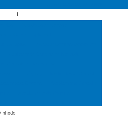
(11) 5567-0070
(11) 98563-9909
rentes
Puxadores de Corrente
es de Corrente Aplicável
eixe Simples
Rebitador Corrente Motosserra
e
Rebitador de Corrente de Bancada
 de Corrente de Motosserra
tosserra
Régua para Medir Elos de Corrente
arador para Corrente
Acoplamento Borracha
rente
Acoplamento de Corrente
e Blue Flex
Acoplamento de Pneu
Acoplamento Estrela
Acoplamento Flexível
 Vinhedo
ânico
Acoplamento Quadra Flex