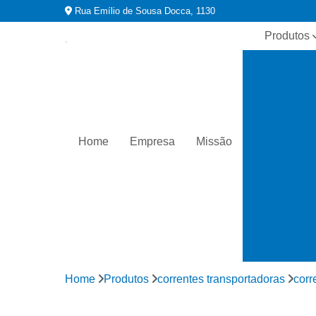
Rua Emílio de Sousa Docca, 1130
Produtos
Acessórios 
correntes
Acoplament
Correntes 
rolo
Home
Empresa
Missão
Corrente
industriai
Correntes p
máquina
industriai
Corrente
transportado
Home
Produtos
correntes transportadoras
corr
Distribuidor
correntes