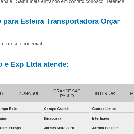
ens e . Saiba mais entrando em contato conosco. Teremos
Distribuido
Distribuidor de Cor
 para Esteira Transportadora Orçar
Distribuidor de Corrente de Ro
Distribuidor d
em contato por email.
Distribuid
Distribuidor d
 e Exp Ltda atende:
Distribuidor d
Distribu
Distribuidor
GRANDE SÃO
TE
ZONA SUL
INTERIOR
M
PAULO
Distribuidor de En
mpo Belo
Campo Grande
Campo Limpo
Distribuidor de Engr
ajau
Ibirapuera
Interlagos
Distribuidor 
rdim Europa
Jardim Marajoara
Jardim Paulista
Distribuido