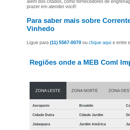
além dos citados, como fornecedores de engrenag
prazer em atender você!
Para saber mais sobre Corrente
Vinhedo
Ligue para
(11) 5567-0070
ou
clique aqui
e entre 
Regiões onde a MEB Coml Imp
ZONA LESTE
ZONA NORTE
ZONA OES
Aeroporto
Brooklin
Ca
Cidade Dutra
Cidade Jardim
Gr
Jabaquara
Jardim América
Ja