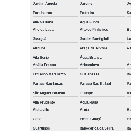
Jardim Ângela
Jardins
Jo
Parelheiros
Pedreira
S
Vila Mariana
Água Funda
Alto da Lapa
Alto de Pinheiros
Ba
Jaraguá
Jardim Bonfiglioli
La
Pirituba
Praça da Arvore
Ra
Vila Sônia
Água Branca
Anália Franco
Aricanduva
Ar
Ermelino Matarazzo
Guaianases
It
Parque São Lucas
Parque São Rafael
Pa
São Miguel Paulista
Tatuapé
Vi
Vila Prudente
Água Rasa
Alphaville
Arujá
Ba
Cotia
Embu Guaçú
Em
Guarulhos
Itapecerica da Serra
It