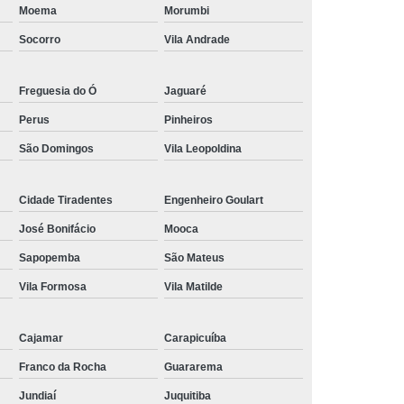
Moema
Morumbi
renagem para Corrente de Transmissão
Socorro
Vila Andrade
o
Engrenagem de Alta Velocidade
nte
Engrenagem de Corrente Dupla
Freguesia do Ó
Jaguaré
tes Internos
Engrenagem de Inox
Perus
Pinheiros
o
Engrenagem e Corrente de Transmissão
São Domingos
Vila Leopoldina
 Rotação
Engrenagem para Corrente
Cidade Tiradentes
Engenheiro Goulart
para Corrente de Transmissão
José Bonifácio
Mooca
são de Mcu
Fabrica de Engrenagens em Inox
Sapopemba
São Mateus
 Engrenagens para Correntes
Vila Formosa
Vila Matilde
 de Correntes e Engrenagens
Correntes e Engrenagens de Inox
Cajamar
Carapicuíba
orrentes e Engrenagens Especiais
Franco da Rocha
Guararema
 Helicoidal
Fabricante de Engrenagens
Jundiaí
Juquitiba