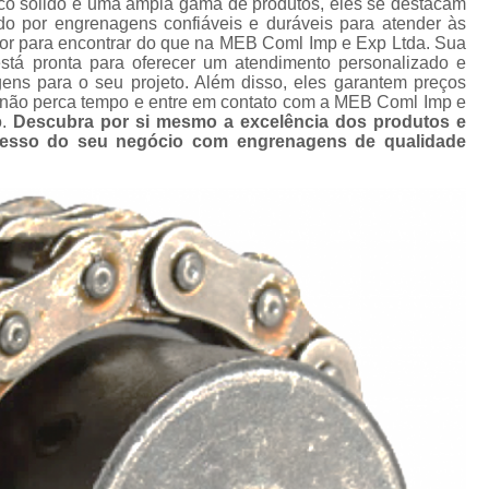
co sólido e uma ampla gama de produtos, eles se destacam
 de
Corrente e Eng
o por engrenagens confiáveis e duráveis para atender às
hor para encontrar do que na MEB Coml Imp e Exp Ltda. Sua
Corrente Engrenagem Industri
nte
está pronta para oferecer um atendimento personalizado e
or
ens para o seu projeto. Além disso, eles garantem preços
Corrente para Engrenagem I
o, não perca tempo e entre em contato com a MEB Coml Imp e
Correntes de 
o.
Descubra por si mesmo a excelência dos produtos e
ucesso do seu negócio com engrenagens de qualidade
Correntes e Engr
Fabricante de 
Fabricante de Engr
Fábrica de Co
Fornecedor de 
Fornecedor de Co
Corrente 
Corrente p
Corrente p