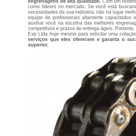
engrenagens de alta qualidade.
Com um históri
Modificação
como líderes no mercado. Se você está buscand
correntes
necessidades da sua indústria, não há lugar mel
Representa
equipe de profissionais altamente capacitados 
e distribuid
auxiliar você na escolha das melhores engrenag
tsubaki
competitivos e prazos de entrega ágeis. Portant
Exp Ltda hoje mesmo para solicitar uma cotaçã
serviços que eles oferecem e garanta o s
superior.