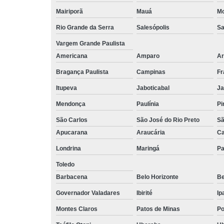
Mairiporã
Mauá
Mo
Rio Grande da Serra
Salesópolis
Sa
Vargem Grande Paulista
Americana
Amparo
Ar
Bragança Paulista
Campinas
Fr
Itupeva
Jaboticabal
Ja
Mendonça
Paulínia
Pi
São Carlos
São José do Rio Preto
Sã
Apucarana
Araucária
Ca
Londrina
Maringá
Pa
Toledo
Barbacena
Belo Horizonte
Be
Governador Valadares
Ibirité
Ip
Montes Claros
Patos de Minas
Po