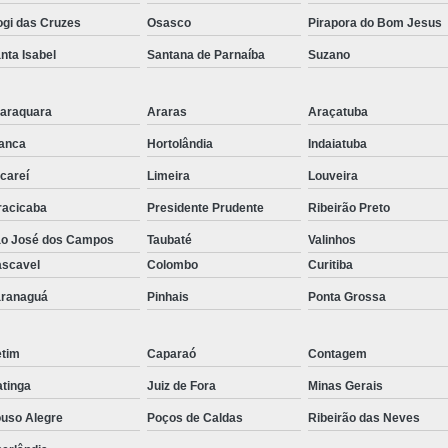
Fabricação de Engrenagem 
gi das Cruzes
Osasco
Pirapora do Bom Jesus
Fabricação
nta Isabel
Santana de Parnaíba
Suzano
Fábrica de Cor
araquara
Araras
Araçatuba
Fabricante d
anca
Hortolândia
Indaiatuba
Fabricante d
careí
Limeira
Louveira
Fabricante
racicaba
Presidente Prudente
Ribeirão Preto
Fabricante de Co
o José dos Campos
Taubaté
Valinhos
Fabricante de C
scavel
Colombo
Curitiba
Fabricante d
ranaguá
Pinhais
Ponta Grossa
Fabricante de Corrente Esca
tim
Caparaó
Contagem
Fabricante d
atinga
Juiz de Fora
Minas Gerais
Fabricante de C
uso Alegre
Poços de Caldas
Ribeirão das Neves
Fabricante 