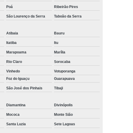
Dentes Retos
Fabricação de Engrenagens
Poá
Ribeirão Pires
 de Engrenagens Helicoidais
São Lourenço da Serra
Taboão da Serra
rentes e Engrenagens Especiais
Atibaia
Bauru
e Corrente de Rolos Norma Asa
Itatiba
Itu
e Corrente de Rolos Norma Din
Marapoama
Marília
 de Corrente de Transmissão
Rio Claro
Sorocaba
rrente de Transmissão em Aço Inox
Vinhedo
Votuporanga
orrente de Transmissão Industrial
Foz do Iguaçu
Guarapuava
e Corrente de Transmissão Inox
São José dos Pinhais
Tibaji
vadeira
Fabricante de Corrente Inox de Rolo
Diamantina
Divinópolis
e Corrente Inox de Transmissão
Mococa
Monte Sião
orrente para Máquinas Industriais
Santa Luzia
Sete Lagoas
de Correntes de Rolo Simples