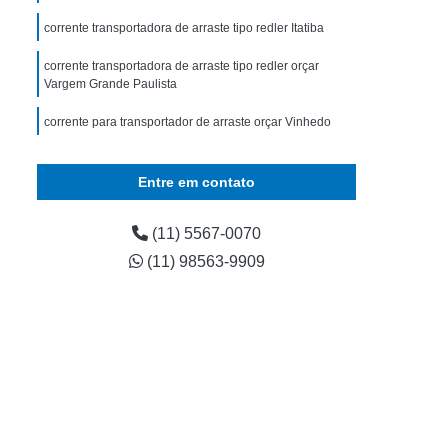
renagem para Máquina Industrial
corrente transportadora de arraste tipo redler Itatiba
al
Corrente Especial para Máquina Industrial
corrente transportadora de arraste tipo redler orçar
ndustrial
Corrente para Máquina Industrial
Vargem Grande Paulista
Inox para Máquinas Industriais
corrente para transportador de arraste orçar Vinhedo
enagens para Máquinas Industriais
valor de corrente para transportador de arraste Jardim
Corrente para Máquina Industrial
Marajoara
Entre em contato
enagens e Correntes para Indústrias
(11) 5567-0070
rrente para Máquina Industrial
(11) 98563-9909
Corrente para Máquina Industrial
rrentes para Máquinas Industriais
para Esteira Transportadora
ara Esteiras Transportadoras
ara Transportador de Arraste