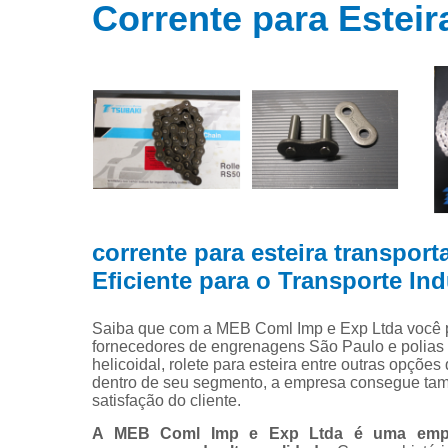
Distribuidor
Corrente para Estei
engrenage
Engrenage
Fabrica d
engrenage
Fabricante 
correntes
Fornecedor
de corrent
Fornecedor
corrente para esteira transpor
de engrenag
Eficiente para o Transporte Ind
Polias
Saiba que com a MEB Coml Imp e Exp Ltda você 
Roda denta
fornecedores de engrenagens São Paulo e polias de
para corren
helicoidal, rolete para esteira entre outras opçõe
dentro de seu segmento, a empresa consegue ta
Roletes
satisfação do cliente.
Transportad
A MEB Coml Imp e Exp Ltda é uma empre