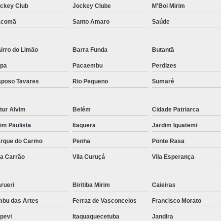
ckey Club
Jockey Clube
M'Boi Mirim
Distribuidor de Eng
acomã
Santo Amaro
Saúde
Engrenagem de Aç
Engrenagem de Corre
irro do Limão
Barra Funda
Butantã
Engrenagem de Den
pa
Pacaembu
Perdizes
Engrenagem de Transmissã
poso Tavares
Rio Pequeno
Sumaré
Engrenagem para Alta
tur Alvim
Belém
Cidade Patriarca
Engrenagem 
aim Paulista
Itaquera
Jardim Iguatemi
Polia e Engrenagem Transmis
rque do Carmo
Penha
Ponte Rasa
Fabrica de
la Carrão
Vila Curuçá
Vila Esperança
Fabricante
Fabricante de 
rueri
Biritiba Mirim
Caieiras
Fabricante de C
bu das Artes
Ferraz de Vasconcelos
Francisco Morato
Fabricante de Engrenagem
apevi
Itaquaquecetuba
Jandira