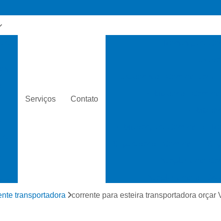
para
Morsas para Cor
Puxador
os
Puxadores de Corrente com F
de
Rebitador de Corrent
Serviços
Contato
Rebitador
s
s
Rebitador para Corrente de Mo
ara
Separador de Corrente
Sep
s
s
Acoplamento Cor
s
Acoplamento de Grad
ras
Acoplamento de Polias
ente transportadora
corrente para esteira transportadora orçar
 de
Acoplamento Mec