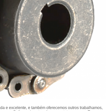
Corrente para Transportad
Corrente
Corrente Trans
Corrente Transportadora Indust
Correntes Trans
Correntes Transportadoras Es
Distribuidor de Corre
Distribui
Distribuidor de 
Distribuid
Distribuidor 
Distribuidor
Distribuidor
da e excelente, e também oferecemos outros trabalhamos,
Distribuidor 