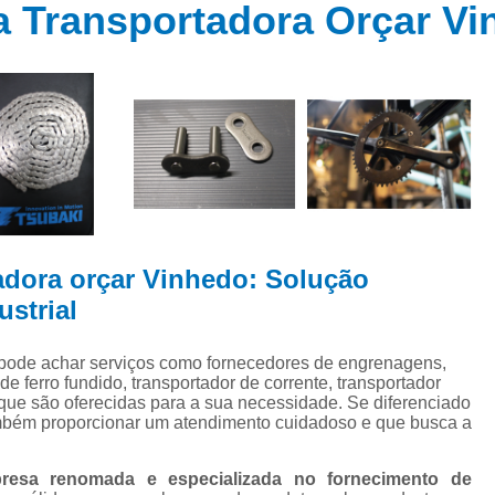
 de
ra Transportadora Orçar V
Capa de Acoplamento
ns
Corrente de Rolo Asa
ns
Corrente de Rolo D
e
ns
Corrente de Rolo Norm
de
Corrente de Rolo Simples
Corrente de
es
es
Corrente de Transmissão I
es
tadora orçar Vinhedo: Solução
Corrente Industri
ens
ustrial
Correntes de Aço Inox I
Correntes Industriais Especi
pode achar serviços como fornecedores de engrenagens,
da
 ferro fundido, transportador de corrente, transportador
tes
Correntes para Máquinas Indus
s que são oferecidas para a sua necessidade. Se diferenciado
mbém proporcionar um atendimento cuidadoso e que busca a
Distribuidor de Correntes Ind
ores
Fornecedor
sa renomada e especializada no fornecimento de