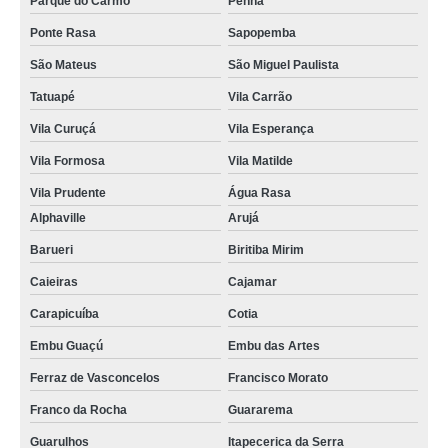
Parque do Carmo
Penha
Ponte Rasa
Sapopemba
São Mateus
São Miguel Paulista
Tatuapé
Vila Carrão
Vila Curuçá
Vila Esperança
Vila Formosa
Vila Matilde
Vila Prudente
Água Rasa
Alphaville
Arujá
Barueri
Biritiba Mirim
Caieiras
Cajamar
Carapicuíba
Cotia
Embu Guaçú
Embu das Artes
Ferraz de Vasconcelos
Francisco Morato
Franco da Rocha
Guararema
Guarulhos
Itapecerica da Serra