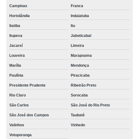
Campinas
Franca
Hortolândia
Indaiatuba
Itatiba
Itu
Itupeva
Jaboticabal
Jacareí
Limeira
Louveira
Marapoama
Marília
Mendonça
Paulínia
Piracicaba
Presidente Prudente
Ribeirão Preto
Rio Claro
Sorocaba
São Carlos
São José do Rio Preto
São José dos Campos
Taubaté
Valinhos
Vinhedo
Votuporanga