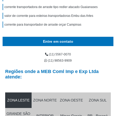
corrente transportadora de arraste tipo redler atacado Guaianases
valor de corrente para esteiras transportadoras Embu das Artes
corrente para transportador de arraste orçar Campinas
Entre em contato
(11) 5567-0070
(11) 98563-9909
Regiões onde a MEB Coml Imp e Exp Ltda
atende:
ZONA LESTE
ZONA NORTE
ZONA OESTE
ZONA SUL
GRANDE SÃO
INTERIOR
Minas Gerais
PR - Paraná