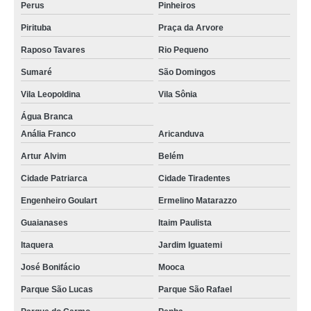
Perus
Pinheiros
Pirituba
Praça da Arvore
Raposo Tavares
Rio Pequeno
Sumaré
São Domingos
Vila Leopoldina
Vila Sônia
Água Branca
Anália Franco
Aricanduva
Artur Alvim
Belém
Cidade Patriarca
Cidade Tiradentes
Engenheiro Goulart
Ermelino Matarazzo
Guaianases
Itaim Paulista
Itaquera
Jardim Iguatemi
José Bonifácio
Mooca
Parque São Lucas
Parque São Rafael