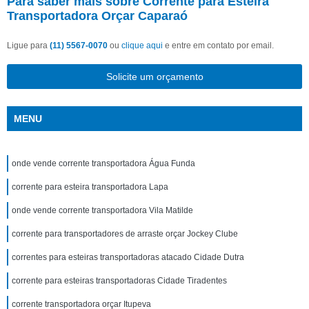
Para saber mais sobre Corrente para Esteira
Transportadora Orçar Caparaó
Ligue para
(11) 5567-0070
ou
clique aqui
e entre em contato por email.
Solicite um orçamento
MENU
onde vende corrente transportadora Água Funda
corrente para esteira transportadora Lapa
onde vende corrente transportadora Vila Matilde
corrente para transportadores de arraste orçar Jockey Clube
correntes para esteiras transportadoras atacado Cidade Dutra
corrente para esteiras transportadoras Cidade Tiradentes
corrente transportadora orçar Itupeva